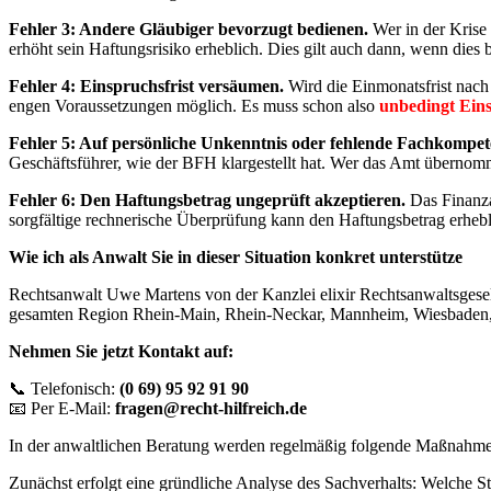
Fehler 3: Andere Gläubiger bevorzugt bedienen.
Wer in der Krise 
erhöht sein Haftungsrisiko erheblich. Dies gilt auch dann, wenn dies b
Fehler 4: Einspruchsfrist versäumen.
Wird die Einmonatsfrist nach 
engen Voraussetzungen möglich. Es muss schon also
unbedingt Ein
Fehler 5: Auf persönliche Unkenntnis oder fehlende Fachkompet
Geschäftsführer, wie der BFH klargestellt hat. Wer das Amt übernomm
Fehler 6: Den Haftungsbetrag ungeprüft akzeptieren.
Das Finanza
sorgfältige rechnerische Überprüfung kann den Haftungsbetrag erhebl
Wie ich als Anwalt Sie in dieser Situation konkret unterstütze
Rechtsanwalt Uwe Martens von der Kanzlei elixir Rechtsanwaltsgesell
gesamten Region Rhein-Main, Rhein-Neckar, Mannheim, Wiesbaden,
Nehmen Sie jetzt Kontakt auf:
📞 Telefonisch:
(0 69) 95 92 91 90
📧 Per E-Mail:
fragen@recht-hilfreich.de
In der anwaltlichen Beratung werden regelmäßig folgende Maßnahmen
Zunächst erfolgt eine gründliche Analyse des Sachverhalts: Welche Ste