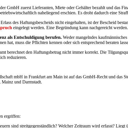
der GmbH zuerst Lieferanten, Miete oder Gehälter bezahlt und das Finanz
etriebswirtschaftlich naheliegend erschien. Es droht dadurch eine Strafb
Erlass des Haftungsbescheids nicht eingehalten, ist der Bescheid besta
spruch
eingelegt werden. Eine Begründung kann nachgereicht werden.
enz als Entschuldigung berufen.
Weder mangelndes kaufmännisches W
en hat, muss die Pflichten kennen oder sich entsprechend beraten lass
mt berechnet den Haftungsbetrag nicht immer korrekt. Die Tilgungsquo
ich reduzieren.
schaft mbH in Frankfurt am Main ist auf das GmbH-Recht und das Steue
 Mainz und Darmstadt.
 ergriffen:
uern sind streitgegenständlich? Welcher Zeitraum wird erfasst? Liegt ü