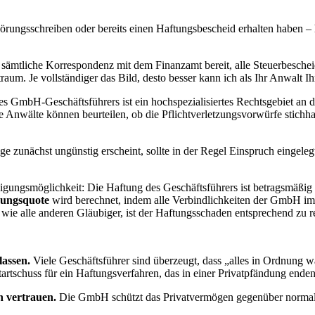
rungsschreiben oder bereits einen Haftungsbescheid erhalten haben – 
sämtliche Korrespondenz mit dem Finanzamt bereit, alle Steuerbesche
traum. Je vollständiger das Bild, desto besser kann ich als Ihr Anwalt I
 GmbH-Geschäftsführers ist ein hochspezialisiertes Rechtsgebiet an der
e Anwälte können beurteilen, ob die Pflichtverletzungsvorwürfe stichha
 zunächst ungünstig erscheint, sollte in der Regel Einspruch eingele
igungsmöglichkeit: Die Haftung des Geschäftsführers ist betragsmäßig
gungsquote
wird berechnet, indem alle Verbindlichkeiten der GmbH im
ie alle anderen Gläubiger, ist der Haftungsschaden entsprechend zu r
lassen.
Viele Geschäftsführer sind überzeugt, dass „alles in Ordnung 
tartschuss für ein Haftungsverfahren, das in einer Privatpfändung ende
 vertrauen.
Die GmbH schützt das Privatvermögen gegenüber normalen