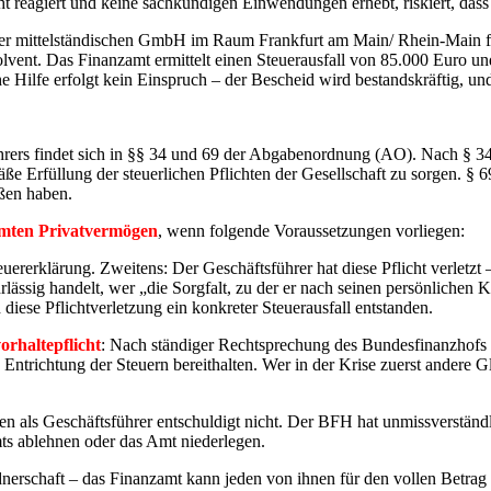
t reagiert und keine sachkundigen Einwendungen erhebt, riskiert, dass
einer mittelständischen GmbH im Raum Frankfurt am Main/ Rhein-Main f
olvent. Das Finanzamt ermittelt einen Steuerausfall von 85.000 Euro 
 Hilfe erfolgt kein Einspruch – der Bescheid wird bestandskräftig, un
rs findet sich in §§ 34 und 69 der Abgabenordnung (AO). Nach § 34 Ab
ße Erfüllung der steuerlichen Pflichten der Gesellschaft zu sorgen. § 
oßen haben.
mten Privatvermögen
, wenn folgende Voraussetzungen vorliegen:
uererklärung. Zweitens: Der Geschäftsführer hat diese Pflicht verletzt
rlässig handelt, wer „die Sorgfalt, zu der er nach seinen persönlichen K
iese Pflichtverletzung ein konkreter Steuerausfall entstanden.
orhaltepflicht
: Nach ständiger Rechtsprechung des Bundesfinanzhofs (
ntrichtung der Steuern bereithalten. Wer in der Krise zuerst andere Gl
ten als Geschäftsführer entschuldigt nicht. Der BFH hat unmissverstä
ts ablehnen oder das Amt niederlegen.
erschaft – das Finanzamt kann jeden von ihnen für den vollen Betrag