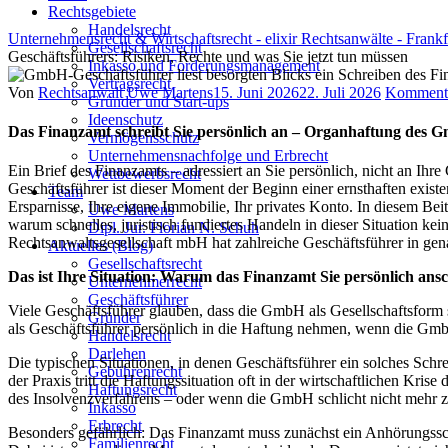
Rechtsgebiete
Handelsrecht
Unternehmensrecht & Wirtschaftsrecht - elixir Rechtsanwälte - Frank
Gesellschaftsrecht
Geschäftsführers: Risiken, Rechte und was Sie jetzt tun müssen
Inkasso und Forderungsmanagement
Vertragsrecht
Author
Posted
Von
Rechtsanwalt Uwe Martens
15. Juni 2026
22. Juli 2026
Kommenta
Gründer und Start-ups
on
Ideenschutz
Das Finanzamt schreibt Sie persönlich an – Organhaftung des G
Vermögensschutz
Unternehmensnachfolge und Erbrecht
Ein Brief des Finanzamts – adressiert an Sie persönlich, nicht an Ihr
Wettbewerbsrecht
Geschäftsführer ist dieser Moment der Beginn einer ernsthaften exist
Team
Ersparnisse, Ihre eigene Immobilie, Ihr privates Konto. In diesem B
Uwe Martens
warum schnelles, juristisch fundiertes Handeln in dieser Situation ke
Dipl. Jur. Florian N. Schuh
Rechtsanwaltsgesellschaft mbH hat zahlreiche Geschäftsführer in gena
Aktuelles (Blog)
Gesellschaftsrecht
Das ist Ihre Situation: Warum das Finanzamt Sie persönlich ansc
Unternehmerrecht
Geschäftsführer
Viele Geschäftsführer glauben, dass die GmbH als Gesellschaftsform s
Gründer
als Geschäftsführer persönlich in die Haftung nehmen, wenn die GmbH i
Handelsrecht
Darlehen
Die typischen Situationen, in denen Geschäftsführer ein solches Schrei
Gebührenrecht
der Praxis tritt die Haftungssituation oft in der wirtschaftlichen K
Haftungsrecht
des Insolvenzverfahrens – oder wenn die GmbH schlicht nicht mehr z
Inkasso
Erbrecht
Besonders gefährlich: Das Finanzamt muss zunächst ein Anhörungssch
Familienrecht