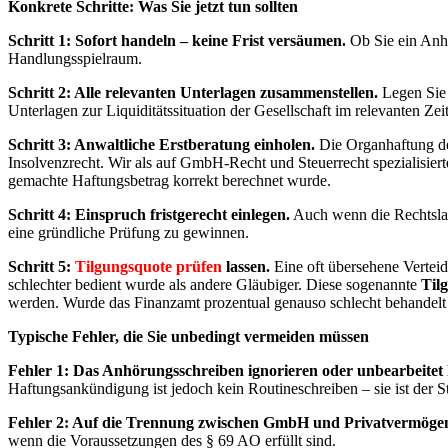
Konkrete Schritte: Was Sie jetzt tun sollten
Schritt 1: Sofort handeln – keine Frist versäumen.
Ob Sie ein Anhö
Handlungsspielraum.
Schritt 2: Alle relevanten Unterlagen zusammenstellen.
Legen Sie 
Unterlagen zur Liquiditätssituation der Gesellschaft im relevanten Zei
Schritt 3: Anwaltliche Erstberatung einholen.
Die Organhaftung des
Insolvenzrecht. Wir als auf GmbH-Recht und Steuerrecht spezialisiert
gemachte Haftungsbetrag korrekt berechnet wurde.
Schritt 4: Einspruch fristgerecht einlegen.
Auch wenn die Rechtslage
eine gründliche Prüfung zu gewinnen.
Schritt 5:
Tilgungsquote prüfen
lassen.
Eine oft übersehene Verteid
schlechter bedient wurde als andere Gläubiger. Diese sogenannte
Til
werden. Wurde das Finanzamt prozentual genauso schlecht behandelt w
Typische Fehler, die Sie unbedingt vermeiden müssen
Fehler 1: Das Anhörungsschreiben ignorieren oder unbearbeitet 
Haftungsankündigung ist jedoch kein Routineschreiben – sie ist der S
Fehler 2: Auf die Trennung zwischen GmbH und Privatvermögen
wenn die Voraussetzungen des § 69 AO erfüllt sind.