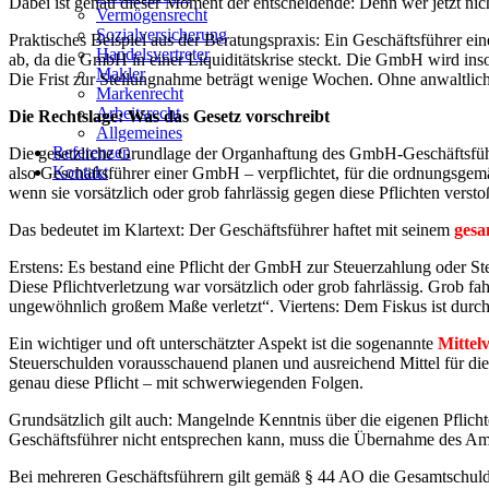
Dabei ist genau dieser Moment der entscheidende: Denn wer jetzt nich
Vermögensrecht
Sozialversicherung
Praktisches Beispiel aus der Beratungspraxis: Ein Geschäftsführer 
Handelsvertreter
ab, da die GmbH in einer Liquiditätskrise steckt. Die GmbH wird ins
Makler
Die Frist zur Stellungnahme beträgt wenige Wochen. Ohne anwaltliche
Markenrecht
Arbeitsrecht
Die Rechtslage: Was das Gesetz vorschreibt
Allgemeines
Referenzen
Die gesetzliche Grundlage der Organhaftung des GmbH-Geschäftsführe
Kontakt
also Geschäftsführer einer GmbH – verpflichtet, für die ordnungsgemä
wenn sie vorsätzlich oder grob fahrlässig gegen diese Pflichten verst
Das bedeutet im Klartext: Der Geschäftsführer haftet mit seinem
gesa
Erstens: Es bestand eine Pflicht der GmbH zur Steuerzahlung oder Ste
Diese Pflichtverletzung war vorsätzlich oder grob fahrlässig. Grob fah
ungewöhnlich großem Maße verletzt“. Viertens: Dem Fiskus ist durch d
Ein wichtiger und oft unterschätzter Aspekt ist die sogenannte
Mittelv
Steuerschulden vorausschauend planen und ausreichend Mittel für die E
genau diese Pflicht – mit schwerwiegenden Folgen.
Grundsätzlich gilt auch: Mangelnde Kenntnis über die eigenen Pflich
Geschäftsführer nicht entsprechen kann, muss die Übernahme des Am
Bei mehreren Geschäftsführern gilt gemäß § 44 AO die Gesamtschuldn