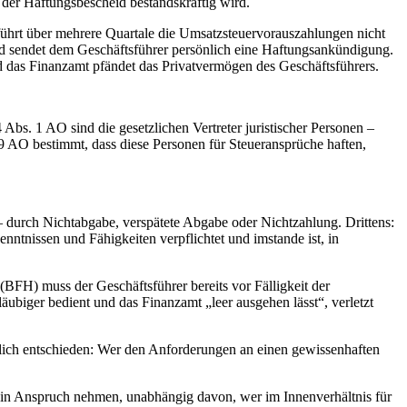
 der Haftungsbescheid bestandskräftig wird.
ührt über mehrere Quartale die Umsatzsteuervorauszahlungen nicht
und sendet dem Geschäftsführer persönlich eine Haftungsankündigung.
d das Finanzamt pfändet das Privatvermögen des Geschäftsführers.
s. 1 AO sind die gesetzlichen Vertreter juristischer Personen –
69 AO bestimmt, dass diese Personen für Steueransprüche haften,
 – durch Nichtabgabe, verspätete Abgabe oder Nichtzahlung. Drittens:
enntnissen und Fähigkeiten verpflichtet und imstande ist, in
BFH) muss der Geschäftsführer bereits vor Fälligkeit der
äubiger bedient und das Finanzamt „leer ausgehen lässt“, verletzt
ndlich entschieden: Wer den Anforderungen an einen gewissenhaften
 in Anspruch nehmen, unabhängig davon, wer im Innenverhältnis für