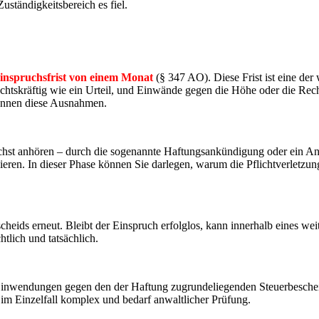
uständigkeitsbereich es fiel.
inspruchsfrist von einem Monat
(§ 347 AO). Diese Frist ist eine der w
echtskräftig wie ein Urteil, und Einwände gegen die Höhe oder die Re
ennen diese Ausnahmen.
hst anhören – durch die sogenannte Haftungsankündigung oder ein Anhö
ieren. In dieser Phase können Sie darlegen, warum die Pflichtverletzun
heids erneut. Bleibt der Einspruch erfolglos, kann innerhalb eines w
tlich und tatsächlich.
Einwendungen gegen den der Haftung zugrundeliegenden Steuerbeschei
im Einzelfall komplex und bedarf anwaltlicher Prüfung.