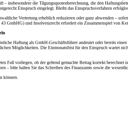
ft – insbesondere die Tilgungsquotenberechnung, die den Haftungsbet
stgerecht Einspruch eingelegt. Bleibt das Einspruchsverfahren erfolglo
nwaltliche Vertretung erheblich reduzieren oder ganz abwenden – sofern
 43 GmbHG) und Insolvenzrecht erfordert ein Zusammenspiel von Kenntn
eln
nliche Haftung als GmbH-Geschäftsführer andeutet oder bereits einen Ha
lichen Möglichkeiten. Die Einmonatsfrist für den Einspruch wartet nic
ten Fall vorliegen, ob der geltend gemachte Betrag korrekt berechnet 
dnen – bitte halten Sie das Schreiben des Finanzamts sowie die wesentl
ln können.