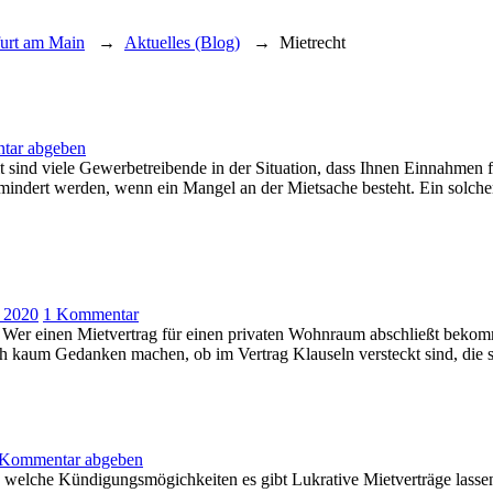
furt am Main
→
Aktuelles (Blog)
→
Mietrecht
tar abgeben
sind viele Gewerbetreibende in der Situation, dass Ihnen Einnahmen f
gemindert werden, wenn ein Mangel an der Mietsache besteht. Ein sol
zu
 2020
1 Kommentar
Mietvertrag
n. Wer einen Mietvertrag für einen privaten Wohnraum abschließt beko
für
h kaum Gedanken machen, ob im Vertrag Klauseln versteckt sind, die se
Gewerberäume
prüfen
Kommentar abgeben
elche Kündigungsmögichkeiten es gibt Lukrative Mietverträge lassen 