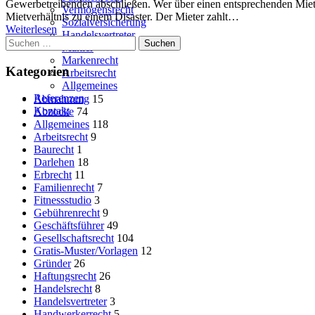
Gewerbetreibenden abschließen. Wer über einen entsprechenden Mietver
Vermögensrecht
Mietverhältnis zu einem Disaster. Der Mieter zahlt…
Sozialversicherung
Weiterlesen
Handelsvertreter
Suchen
Makler
nach:
Markenrecht
Kategorien
Arbeitsrecht
Allgemeines
Referenzen
Abmahnung
15
Kontakt
Abzocke
74
Allgemeines
118
Arbeitsrecht
9
Baurecht
1
Darlehen
18
Erbrecht
11
Familienrecht
7
Fitnessstudio
3
Gebührenrecht
9
Geschäftsführer
49
Gesellschaftsrecht
104
Gratis-Muster/Vorlagen
12
Gründer
26
Haftungsrecht
26
Handelsrecht
8
Handelsvertreter
3
Handwerkerrecht
5