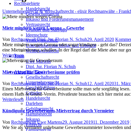
Rechtsgebiete
Handelsrecht
Unternehmensrecht & Wirtschaftsrecht - elixir Rechtsanwälte - Frank
Gesellschaftsrecht
Inkasso und Forderungsmanagement
Vertragsrecht
Miete mindern wegen Corona – Gewerbe
Gründer und Start-ups
Ideenschutz
Author
Posted
Von
Rechtsanwalt Dipl. Jur. Florian N. Schuh
29. April 2020
Kommen
Vermögensschutz
on
Miete mindern wegen Corona oder sogar kündigen - geht das? Derzeit 
Unternehmensnachfolge und Erbrecht
eine Mietminderung schaffen. In der Regel darf die Miete aber nur 
Wettbewerbsrecht
Weiterlesen
Team
Uwe Martens
Dipl. Jur. Florian N. Schuh
Aktuelles (Blog)
Mietvertrag für Gewerberäume prüfen
Gesellschaftsrecht
Unternehmerrecht
Author
Posted
Von
Rechtsanwalt Dipl. Jur. Florian N. Schuh
12. April 2020
31. März
Geschäftsführer
on
Einen Mietvertrag für Gewerberäume sollte man sehr sorgfältig lese
Gründer
einem Haus & Grund-Verein. Privatleute brauchen sich hier meist auc
Handelsrecht
Weiterlesen
Darlehen
Gebührenrecht
Kündigung Gewerberaum-Mietvertrag durch Vermieter
Haftungsrecht
Inkasso
Author
Posted
Von
Rechtsanwalt Uwe Martens
29. August 2019
11. Dezember 2019
Erbrecht
on
Wie Sie als Vermieter unliebsame Gewerberaummieter loswerden und w
Familienrecht