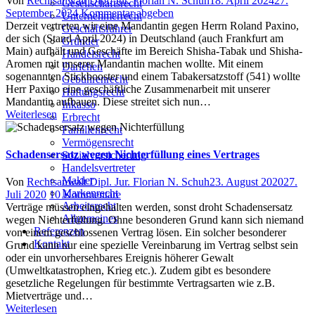
Von
Rechtsanwalt Dipl. Jur. Florian N. Schuh
18. April 2024
27.
Gesellschaftsrecht
on
September 2024
Kommentar abgeben
Unternehmerrecht
Derzeit vertreten wir eine Mandantin gegen Herrn Roland Paxino,
Geschäftsführer
der sich (Stand April 2024) in Deutschland (auch Frankfurt am
Gründer
Main) aufhält und Geschäfte im Bereich Shisha-Tabak und Shisha-
Handelsrecht
Aromen mit unserer Mandantin machen wollte. Mit einem
Darlehen
sogenannten Stickbooster und einem Tabakersatzstoff (541) wollte
Gebührenrecht
Herr Paxino eine geschäftliche Zusammenarbeit mit unserer
Haftungsrecht
Mandantin aufbauen. Diese streitet sich nun…
Inkasso
Weiterlesen
Erbrecht
Familienrecht
Vermögensrecht
Schadensersatz wegen Nichterfüllung eines Vertrages
Sozialversicherung
Handelsvertreter
Makler
Author
Posted
Von
Rechtsanwalt Dipl. Jur. Florian N. Schuh
23. August 2020
27.
Markenrecht
zu
on
Juli 2020
10 Kommentare
Arbeitsrecht
Schadensersatz
Verträge müssen eingehalten werden, sonst droht Schadensersatz
Allgemeines
wegen
wegen Nichterfüllung. Ohne besonderen Grund kann sich niemand
Referenzen
Nichterfüllung
von einem geschlossenen Vertrag lösen. Ein solcher besonderer
Kontakt
eines
Grund kann nur eine spezielle Vereinbarung im Vertrag selbst sein
Vertrages
oder ein unvorhersehbares Ereignis höherer Gewalt
(Umweltkatastrophen, Krieg etc.). Zudem gibt es besondere
gesetzliche Regelungen für bestimmte Vertragsarten wie z.B.
Mietverträge und…
Weiterlesen