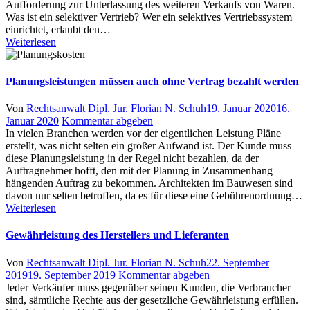
Aufforderung zur Unterlassung des weiteren Verkaufs von Waren.
Was ist ein selektiver Vertrieb? Wer ein selektives Vertriebssystem
einrichtet, erlaubt den…
Weiterlesen
Planungsleistungen müssen auch ohne Vertrag bezahlt werden
Author
Posted
Von
Rechtsanwalt Dipl. Jur. Florian N. Schuh
19. Januar 2020
16.
on
Januar 2020
Kommentar abgeben
In vielen Branchen werden vor der eigentlichen Leistung Pläne
erstellt, was nicht selten ein großer Aufwand ist. Der Kunde muss
diese Planungsleistung in der Regel nicht bezahlen, da der
Auftragnehmer hofft, den mit der Planung in Zusammenhang
hängenden Auftrag zu bekommen. Architekten im Bauwesen sind
davon nur selten betroffen, da es für diese eine Gebührenordnung…
Weiterlesen
Gewährleistung des Herstellers und Lieferanten
Author
Posted
Von
Rechtsanwalt Dipl. Jur. Florian N. Schuh
22. September
on
2019
19. September 2019
Kommentar abgeben
Jeder Verkäufer muss gegenüber seinen Kunden, die Verbraucher
sind, sämtliche Rechte aus der gesetzliche Gewährleistung erfüllen.