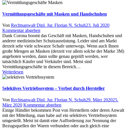
Vermittlungsgeschäfte mit Masken und Handschuhen
Author
Posted
Von
Rechtsanwalt Dipl. Jur. Florian N. Schuh
23. Juli 2020
on
Kommentar abgeben
Dank Corona boomt das Geschäft mit Masken, Handschuhen und
anderer medizinischer Schutzausrüstung. Leider sind am Markt
derzeit sehr viele schwarze Schafe unterwegs. Wenn auch Ihnen
große Mengen an Masken (derzeit vor allem solche der Marke 3M)
angeboten werden, dann sollte genau geprüft werden, wer
tatsächlich Käufer und Verkäufer sind. Meist sind
Vermittlungsgeschäfte in diesem Bereich…
Weiterlesen
Selektives Vertriebssystem – Verbot durch Hersteller
Author
Posted
Von
Rechtsanwalt Dipl. Jur. Florian N. Schuh
29. März 2020
25.
on
März 2020
Kommentar abgeben
Einige Händler bekommen Post von Herstellern oder deren Anwalt
mit der Mitteilung, man habe auf ein selektives Vertriebssystem
umgestellt. Meist ist damit eine Aufforderung zur Nennung der
Bezugsquellen der Waren verbunden oder auch gleich eine