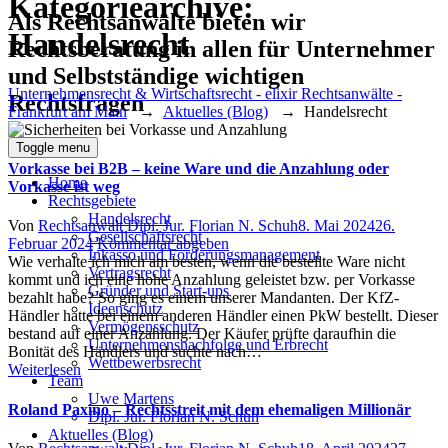
Kategoriearchive:
Als Rechtsanwälte bieten wir
Handelsrecht
Rechtsberatung in allen für Unternehmer
und Selbstständige wichtigen
Unternehmensrecht & Wirtschaftsrecht - elixir Rechtsanwälte -
Rechtsfragen
Frankfurt am Main
→
Aktuelles (Blog)
→
Handelsrecht
Toggle menu
Vorkasse bei B2B – keine Ware und die Anzahlung oder
Home
Vorkasse ist weg
Rechtsgebiete
Handelsrecht
Author
Posted
Von
Rechtsanwalt Dipl. Jur. Florian N. Schuh
8. Mai 2024
26.
Gesellschaftsrecht
on
Februar 2024
Kommentar abgeben
Inkasso und Forderungsmanagement
Wie verhalte ich mich am besten, wenn die bestellte Ware nicht
Vertragsrecht
kommt und ich eine hohe Anzahlung geleistet bzw. per Vorkasse
Gründer und Start-ups
bezahlt habe? So ging es einem unserer Mandanten. Der KfZ-
Ideenschutz
Händler hatte bei einem anderen Händler einen PkW bestellt. Dieser
Vermögensschutz
bestand auf einer Anzahlung. Der Käufer prüfte daraufhin die
Unternehmensnachfolge und Erbrecht
Bonität des Händlers und suchte nach…
Wettbewerbsrecht
Weiterlesen
Team
Uwe Martens
Roland Paxino – Rechtsstreit mit dem ehemaligen Millionär
Dipl. Jur. Florian N. Schuh
Aktuelles (Blog)
Author
Posted