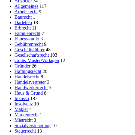
Abzocke
74
Allgemeines
117
Arbeitsrecht
9
Baurecht
1
Darlehen
18
Erbrecht
11
Familienrecht
7
Fitnessstudio
3
Gebührenrecht
9
Geschäftsführer
48
Gesellschaftsrecht
103
Gratis-Muster/Vorlagen
12
Gründer
26
Haftungsrecht
26
Handelsrecht
8
Handelsvertreter
3
Handwerkerrecht
5
Haus & Grund
8
Inkasso
187
Insolvenz
10
Makler
4
Markenrecht
1
Mietrecht
3
Sozialversicherung
10
Steuerrecht
13