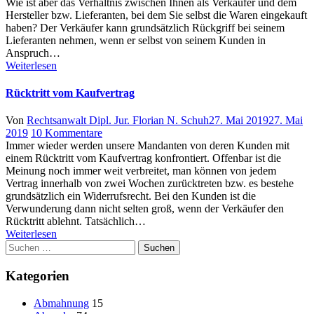
Wie ist aber das Verhältnis zwischen Ihnen als Verkäufer und dem
Hersteller bzw. Lieferanten, bei dem Sie selbst die Waren eingekauft
haben? Der Verkäufer kann grundsätzlich Rückgriff bei seinem
Lieferanten nehmen, wenn er selbst von seinem Kunden in
Anspruch…
Weiterlesen
Rücktritt vom Kaufvertrag
Author
Posted
Von
Rechtsanwalt Dipl. Jur. Florian N. Schuh
27. Mai 2019
27. Mai
zu
on
2019
10 Kommentare
Rücktritt
Immer wieder werden unsere Mandanten von deren Kunden mit
vom
einem Rücktritt vom Kaufvertrag konfrontiert. Offenbar ist die
Kaufvertrag
Meinung noch immer weit verbreitet, man können von jedem
Vertrag innerhalb von zwei Wochen zurücktreten bzw. es bestehe
grundsätzlich ein Widerrufsrecht. Bei den Kunden ist die
Verwunderung dann nicht selten groß, wenn der Verkäufer den
Rücktritt ablehnt. Tatsächlich…
Weiterlesen
Suchen
nach:
Kategorien
Abmahnung
15