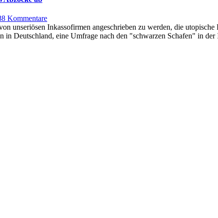
bei
Abmahnung
zu
88 Kommentare
/
So
, von unseriösen Inkassofirmen angeschrieben zu werden, die utopisch
einstweiliger
wehren
en in Deutschland, eine Umfrage nach den "schwarzen Schafen" in der 
Verfügung
Sie
im
unberechtigte
Wettbewerbsrecht
Forderungen
von
Inkassofirmen
aus
Abzocke
ab