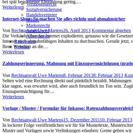
bei spät begonnener Einzahlung gering,…
Vermögensrecht
Weiterlesen
Sozialversicherung
Handelsvertreter
Internet-Shop: So machen Sie alles richtig und abmahnsicher
Makler
Markenrecht
Author
Posted
Von
Rechtsanwalt Uwe Martens
26. April 2013
Kommentar abgeben
Arbeitsrecht
on
Die Verkäufe über das Internet explodieren, genauso wie die Gesetze
Allgemeines
Internet nach abmahnfähigen Inhalten zu durchsuchen. Gerade jetzt,
Referenzen
Ihren Webshop an die…
Kontakt
Weiterlesen
Zahlungserinnerung, Mahnung mit Einzugsermächtigung (gratis
Author
Posted
Von
Rechtsanwalt Uwe Martens
8. Februar 2013
8. Februar 2013
Kom
on
Selten wird eine Rechnung direkt und pünktlich bezahlt. Mahnungen
klar sagen, was erwartet wird, aber auch freundlich im Ton sein. Zug
Einzugsermächtigung für…
Weiterlesen
Vorlage / Muster / Formular für Inkasso: Ratenzahlungsvergleic
Author
Posted
Von
Rechtsanwalt Uwe Martens
15. Dezember 2011
10. Februar 2013
on
In lockerer Folge veröffentlichen wir für Sie Mustertexte, Musterschr
Muster und Vorlagen sowie Verlinkungen erlauben: Gerne geben wir I