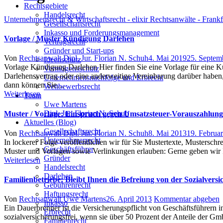
Rechtsgebiete
Handelsrecht
Unternehmensrecht & Wirtschaftsrecht - elixir Rechtsanwälte - Frank
Gesellschaftsrecht
Inkasso und Forderungsmanagement
Vorlage / Muster Kündigung Darlehen
Vertragsrecht
Gründer und Start-ups
Author
Posted
Von
Rechtsanwalt Dipl. Jur. Florian N. Schuh
4. Mai 2019
25. Septem
Ideenschutz
on
Vorlage Kündigung Darlehen Hier finden Sie eine Vorlage für eine K
Vermögensschutz
Darlehensvertrag oder eine anderweitige Vereinbarung darüber haben
Unternehmensnachfolge und Erbrecht
dann können Sie…
Wettbewerbsrecht
Weiterlesen
Team
Uwe Martens
Dipl. Jur. Florian N. Schuh
Muster / Vorlage: Einspruch gegen Umsatzsteuer-Vorauszahlung
Aktuelles (Blog)
Gesellschaftsrecht
Author
Posted
Von
Rechtsanwalt Dipl. Jur. Florian N. Schuh
8. Mai 2013
19. Februa
Unternehmerrecht
on
In lockerer Folge veröffentlichen wir für Sie Mustertexte, Musterschr
Geschäftsführer
Muster und Vorlagen sowie Verlinkungen erlauben: Gerne geben wir I
Gründer
Weiterlesen
Handelsrecht
Darlehen
Familienbetriebe: Bleibt Ihnen die Befreiung von der Sozialver
Gebührenrecht
Haftungsrecht
Author
Posted
Von
Rechtsanwalt Uwe Martens
26. April 2013
Kommentar abgeben
Inkasso
on
Ein Dauerbrenner ist die Versicherungspflicht von Geschäftsführern i
Erbrecht
sozialversicherungsfrei, wenn sie über 50 Prozent der Anteile der Gm
Familienrecht