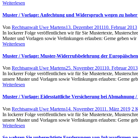
Weiterlesen
Muster / Vorlage: Anfechtung und Widerspruch wegen zu hoher T
Author
Posted
Von
Rechtsanwalt Uwe Martens
13. Dezember 2011
10. Februar 2013
on
In lockerer Folge veröffentlichen wir für Sie Mustertexte, Musterschr
Muster und Vorlagen sowie Verlinkungen erlauben: Gerne geben wir I
Weiterlesen
Muster / Vorlage: Muster-Widerrufsbelehrung der Europäischen
Author
Posted
Von
Rechtsanwalt Uwe Martens
25. November 2011
10. Februar 2013
on
In lockerer Folge veröffentlichen wir für Sie Mustertexte, Musterschr
unsere Muster und Vorlagen sowie Verlinkungen erlauben: Gerne gebe
Weiterlesen
Muster / Vorlage: Eidesstattliche Versicherung bei Abmahnung /
Author
Posted
Von
Rechtsanwalt Uwe Martens
14. November 2011
1. März 2019
2 
on
In lockerer Folge veröffentlichen wir für Sie Mustertexte, Musterschr
unsere Muster und Vorlagen sowie Verlinkungen erlauben: Gerne gebe
Weiterlesen
So wehren Sie unberechtigte Forderungen von Inkassofirmen au