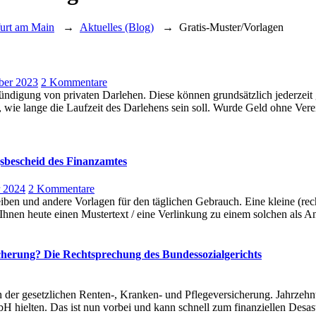
furt am Main
→
Aktuelles (Blog)
→
Gratis-Muster/Vorlagen
zu
ber 2023
2 Kommentare
Vorlage
ündigung von privaten Darlehen. Diese können grundsätzlich jederzeit 
/
, wie lange die Laufzeit des Darlehens sein soll. Wurde Geld ohne Ve
Muster
Kündigung
Darlehen
sbescheid des Finanzamtes
zu
r 2024
2 Kommentare
Muster
eiben und andere Vorlagen für den täglichen Gebrauch. Eine kleine (rec
/
hnen heute einen Mustertext / eine Verlinkung zu einem solchen als A
Vorlage:
Einspruch
gegen
sicherung? Die Rechtsprechung des Bundessozialgerichts
Umsatzsteuer-
Vorauszahlungsbescheid
des
n der gesetzlichen Renten-, Kranken- und Pflegeversicherung. Jahrzehnt
Finanzamtes
bH hielten. Das ist nun vorbei und kann schnell zum finanziellen Desas