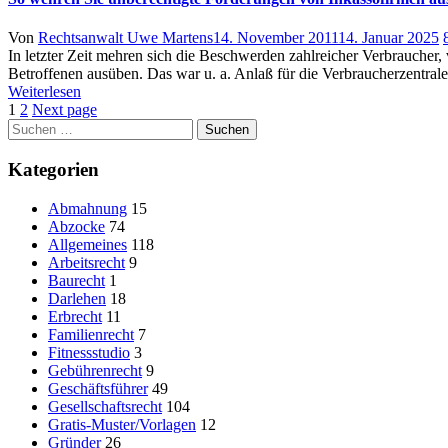
Author
Posted
Von
Rechtsanwalt Uwe Martens
14. November 2011
14. Januar 2025
on
In letzter Zeit mehren sich die Beschwerden zahlreicher Verbraucher
Betroffenen ausüben. Das war u. a. Anlaß für die Verbraucherzentral
Weiterlesen
1
2
Next page
Suchen
nach:
Kategorien
Abmahnung
15
Abzocke
74
Allgemeines
118
Arbeitsrecht
9
Baurecht
1
Darlehen
18
Erbrecht
11
Familienrecht
7
Fitnessstudio
3
Gebührenrecht
9
Geschäftsführer
49
Gesellschaftsrecht
104
Gratis-Muster/Vorlagen
12
Gründer
26