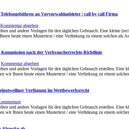
elefongebühren an Vorvorwahlanbieter / call by call Firma
Kommentar abgeben
eiben und andere Vorlagen für den täglichen Gebrauch. Eine kleine (rec
hnen heute einen Mustertext / eine Verlinkung zu einem solchen als A
 Kommission nach der Verbraucherrechte-Richtlinie
Kommentar abgeben
eiben und andere Vorlagen für den täglichen Gebrauch erstellen. Eine kl
n wir Ihnen heute einen Mustertext / eine Verlinkung zu einem solche
 einstweiliger Verfügung im Wettbewerbsrecht
zu
Kommentare
Muster
eiben und andere Vorlagen für den täglichen Gebrauch erstellen. Eine kl
/
n wir Ihnen heute einen Mustertext / eine Verlinkung zu einem solche
Vorlage:
Eidesstattliche
Versicherung
s Abzocke ab