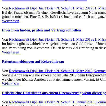
Author
Posted
Von
Rechtsanwalt Dipl. Jur. Florian N. Schuh
31. März 2019
31. Mär
on
Bei der Frage, ob man für einen Gesellschaftsvertrag zum Notar muss,
gründen möchten. Eine Gesellschaft ist schnell und einfach und gan
Weiterlesen
Investoren finden, prüfen und Verträge schließen
Author
Posted
Von
Rechtsanwalt Dipl. Jur. Florian N. Schuh
21. März 2019
21. Mär
on
Im Internet gibt es zahlreiche Angebote, wie man Geld für sein Unte
und Vermittlung von Investoren. Da ich bereits viel Erfahrung in die
Weiterlesen
Patentanmeldungen auf Rekordniveau
Author
Posted
Von
Rechtsanwalt Dipl. Jur. Florian N. Schuh
21. März 2018
Kommen
on
Soviele Anfragen wie nie zuvor sind im Jahr 2017 beim Europäisch
welchem der höchste Anstieg von Patentanmeldungen kommt, ist Chi
Weiterlesen
Erlischt eine Unterlizenz aus einem Lizenzvertrag wenn dieser g
Author
Posted
Von
Rechtsanwalt Dipl. Jur. Florian N. Schuh
31. Januar 2018
Komme