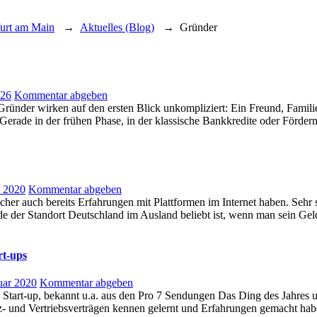
furt am Main
→
Aktuelles (Blog)
→
Gründer
026
Kommentar abgeben
ründer wirken auf den ersten Blick unkompliziert: Ein Freund, Familie
erade in der frühen Phase, in der klassische Bankkredite oder Fördermi
z 2020
Kommentar abgeben
cher auch bereits Erfahrungen mit Plattformen im Internet haben. Sehr 
ade der Standort Deutschland im Ausland beliebt ist, wenn man sein Ge
rt-ups
uar 2020
Kommentar abgeben
ein Start-up, bekannt u.a. aus den Pro 7 Sendungen Das Ding des Jahres
z- und Vertriebsverträgen kennen gelernt und Erfahrungen gemacht ha