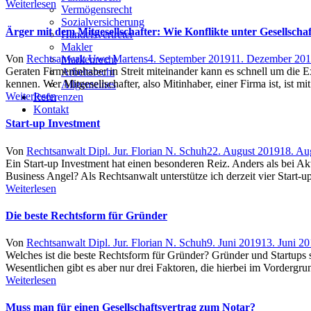
Weiterlesen
Vermögensrecht
Sozialversicherung
Ärger mit dem Mitgesellschafter: Wie Konflikte unter Gesellscha
Handelsvertreter
Makler
Author
Posted
Von
Rechtsanwalt Uwe Martens
4. September 2019
11. Dezember 20
Markenrecht
on
Geraten Firmeninhaber in Streit miteinander kann es schnell um die E
Arbeitsrecht
kennen. Wer Mitgesellschafter, also Mitinhaber, einer Firma ist, ist
Allgemeines
Weiterlesen
Referenzen
Kontakt
Start-up Investment
Author
Posted
Von
Rechtsanwalt Dipl. Jur. Florian N. Schuh
22. August 2019
18. Au
on
Ein Start-up Investment hat einen besonderen Reiz. Anders als bei Ak
Business Angel? Als Rechtsanwalt unterstütze ich derzeit vier Star
Weiterlesen
Die beste Rechtsform für Gründer
Author
Posted
Von
Rechtsanwalt Dipl. Jur. Florian N. Schuh
9. Juni 2019
13. Juni 2
on
Welches ist die beste Rechtsform für Gründer? Gründer und Startups 
Wesentlichen gibt es aber nur drei Faktoren, die hierbei im Vorder
Weiterlesen
Muss man für einen Gesellschaftsvertrag zum Notar?