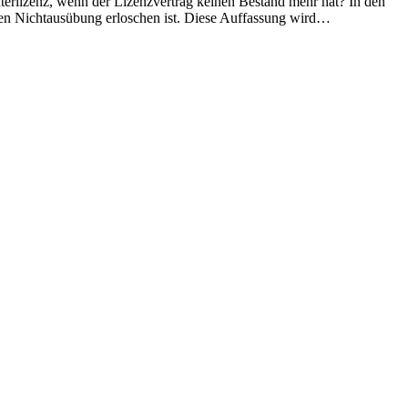
Unterlizenz, wenn der Lizenzvertrag keinen Bestand mehr hat? In den
egen Nichtausübung erloschen ist. Diese Auffassung wird…