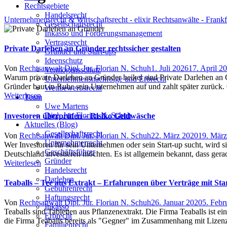
Rechtsgebiete
Handelsrecht
Unternehmensrecht & Wirtschaftsrecht - elixir Rechtsanwälte - Frank
Gesellschaftsrecht
Inkasso und Forderungsmanagement
Vertragsrecht
Private Darlehen an Gründer rechtssicher gestalten
Gründer und Start-ups
Ideenschutz
Author
Posted
Von
Rechtsanwalt Dipl. Jur. Florian N. Schuh
1. Juli 2026
17. April 2
Vermögensschutz
on
Warum private Darlehen an Gründer heikel sind Private Darlehen an G
Unternehmensnachfolge und Erbrecht
Gründer baut in Ruhe sein Unternehmen auf und zahlt später zurück. G
Wettbewerbsrecht
Weiterlesen
Team
Uwe Martens
Dipl. Jur. Florian N. Schuh
Investoren überprüfen – Risiko Geldwäsche
Aktuelles (Blog)
Gesellschaftsrecht
Author
Posted
Von
Rechtsanwalt Dipl. Jur. Florian N. Schuh
22. März 2020
19. Mär
Unternehmerrecht
on
Wer Investoren für sein Unternehmen oder sein Start-up sucht, wird si
Geschäftsführer
Deutschland investieren möchten. Es ist allgemein bekannt, dass ger
Gründer
Weiterlesen
Handelsrecht
Darlehen
Teaballs – Tee aus Extrakt – Erfahrungen über Verträge mit Sta
Gebührenrecht
Haftungsrecht
Author
Posted
Von
Rechtsanwalt Dipl. Jur. Florian N. Schuh
26. Januar 2020
5. Febr
Inkasso
on
Teaballs sind Tabletten aus Pflanzenextrakt. Die Firma Teaballs ist 
Erbrecht
die Firma Teaballs bereits als "Gegner" im Zusammenhang mit Lizen
Familienrecht