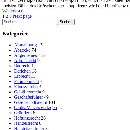
on
In Lizenzverträgen ist nicht selten vorgesehen, dass der Lizenznehmer
meisten Fällen des Erlöschens der Hauptlizenz wird die Unterlizenz 
Weiterlesen
1
2
3
Next page
Suchen
nach:
Kategorien
Abmahnung
15
Abzocke
74
Allgemeines
118
Arbeitsrecht
9
Baurecht
1
Darlehen
18
Erbrecht
11
Familienrecht
7
Fitnessstudio
3
Gebührenrecht
9
Geschäftsführer
49
Gesellschaftsrecht
104
Gratis-Muster/Vorlagen
12
Gründer
26
Haftungsrecht
26
Handelsrecht
8
Handelsvertreter
3