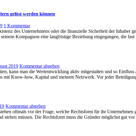
ftern gelöst werden können
zu
19
1 Kommentar
Ärger
xistenz des Unternehmens oder die finanzielle Sicherheit der Inhaber g
mit
 mit seinem Kompagnon eine langfristige Beziehung eingegangen, die fas
dem
Mitgesellschafter:
Wie
Konflikte
unter
gust 2019
Kommentar abgeben
Gesellschaftern
tien, kann man die Wertentwicklung aktiv mitgestalten und so Einfluss
gelöst
t-ups mit Know-how, Kapital und meinem Netzwerk. Vor jeder Beteilig
werden
können
019
Kommentar abgeben
stehen oftmals vor der Frage, welche Rechtsform für ihr Unternehmen g
grund stehen müssen. Die Rechtsform muss die Gründer möglichst gut v