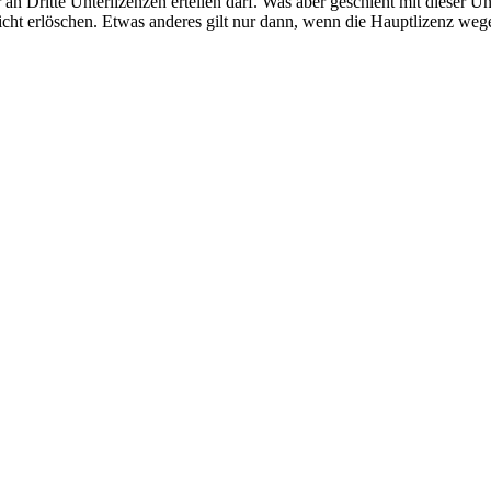
 an Dritte Unterlizenzen erteilen darf. Was aber geschieht mit dieser 
nicht erlöschen. Etwas anderes gilt nur dann, wenn die Hauptlizenz w