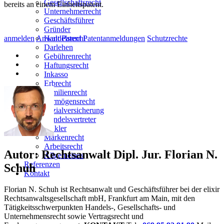
Gesellschaftsrecht
bereits an einem Einheitspatent.
Unternehmerrecht
Geschäftsführer
Gründer
Handelsrecht
anmelden
Anwalt
Patent
Patentanmeldungen
Schutzrechte
Darlehen
Gebührenrecht
Haftungsrecht
Inkasso
Erbrecht
Familienrecht
Vermögensrecht
Sozialversicherung
Handelsvertreter
Makler
Markenrecht
Arbeitsrecht
Autor:
Rechtsanwalt Dipl. Jur. Florian N.
Allgemeines
Referenzen
Schuh
Kontakt
Florian N. Schuh ist Rechtsanwalt und Geschäftsführer bei der elixir
Rechtsanwaltsgesellschaft mbH, Frankfurt am Main, mit den
Tätigkeitsschwerpunkten Handels-, Gesellschafts- und
Unternehmensrecht sowie Vertragsrecht und