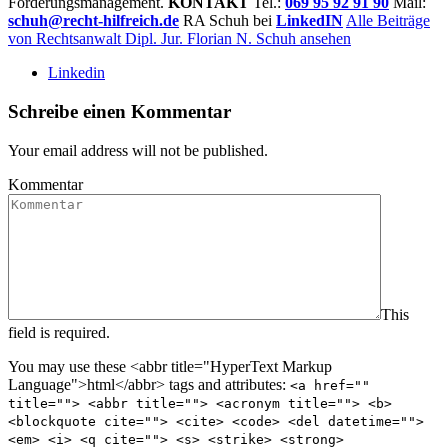
Forderungsmanagement.
KONTAKT
Tel.:
069 95 92 91 90
Mail:
schuh@recht-hilfreich.de
RA Schuh bei
LinkedIN
Alle Beiträge
von Rechtsanwalt Dipl. Jur. Florian N. Schuh ansehen
Linkedin
Schreibe einen Kommentar
Your email address will not be published.
Kommentar
This
field is required.
You may use these <abbr title="HyperText Markup
Language">html</abbr> tags and attributes:
<a href=""
title=""> <abbr title=""> <acronym title=""> <b>
<blockquote cite=""> <cite> <code> <del datetime="">
<em> <i> <q cite=""> <s> <strike> <strong>