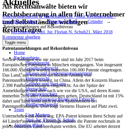
Aktuelles
Als Rechtsanwälte bieten wir
Rechtsberatung in allen für Unternehmer
Unternehmensrecht & Wirtschaftsrecht - elixir Rechtsanwälte -
und Selbstständige wichtigen
Frankfurt am Main
→
Aktuelles (Blog)
→
Gründer
→
Patentanmeldungen auf Rekordniveau
Rechtsfragen
Author
Posted
Von
Rechtsanwalt Dipl. Jur. Florian N. Schuh
21. März 2018
on
Kommentar abgeben
Toggle menu
Patentanmeldungen auf Rekordniveau
Home
Rechtsgebiete
Soviele Anfragen wie nie zuvor sind im Jahr 2017 beim
Handelsrecht
Europäischen Patentamt in München eingegangen. Von insgesamt
Gesellschaftsrecht
166.000 Anträgen wurden immerhin 106.000 Patente eingetragen.
Inkasso und Forderungsmanagement
Das Land, aus welchem der höchste Anstieg von
Vertragsrecht
Patentanmeldungen kommt, ist China. Allein der Konzern Huawei
Gründer und Start-ups
2.398 Patentanmeldungen eingereicht. An der Spitze der
Ideenschutz
Anmeldungen sind aber nach wie vor die USA, auf deren Konto
Vermögensschutz
immerhin 26% aller Anmeldungen gehen. Deutschland ist mit 15%
Unternehmensnachfolge und Erbrecht
dabei und zählt somit auch zu den Spitzenreitern bei
Wettbewerbsrecht
Patentanmeldungen. Dort folgt Siemens Huawei auf Platz zwei.
Team
Uwe Martens
Unternehmen mit einem sog. EPA-Patent können ihren Schutz auf
Dipl. Jur. Florian N. Schuh
44 Länder ausweiten. Allerdings müssen die Patente nochmals in
Aktuelles (Blog)
jedem einzelnen Land anerkannt werden. Die EU arbeitet derzeit