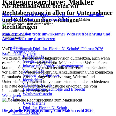
Kategoriearchive:
Makler
Als Rechtsanwälte bieten wir
Rechtsberatung in allen für Unternehmer
Unternehmensrecht & Wirtschaftsrecht - elixir Rechtsanwälte -
und Selbstständige wichtigen
Frankfurt am Main
→
Aktuelles (Blog)
→
Makler
Rechtsfragen
Maklerprovision trotz unwirksamer Widerrufsbelehrung und
Toggle menu
Ankauferklärung durchsetzen
Home
Author
Posted
Von
Rechtsanwalt Dipl. Jur. Florian N. Schuh
6. Februar 2026
Rechtsgebiete
on
Kommentar abgeben
Handelsrecht
Wir zeigen, wie Sie Ihre Maklerprovision durchsetzen, auch wenn
Gesellschaftsrecht
es rechtliche Schwierigkeiten gibt. Makler, die mit Verbrauchern
Inkasso und Forderungsmanagement
kommunizieren, bewegen sich rechtlich auf vermintem Gelände –
Vertragsrecht
vor allem bei Widerrufsbelehrung, Ankauferklärung und komplexen
Gründer und Start-ups
Formularen. Ausgangslage: Maklervertrag, Widerruf und
Ideenschutz
Unternehmereigenschaft Im von uns betreuten und entschiedenen
Vermögensschutz
Fall hatte der Käufer drei Grundstücke erworben, die vom
Unternehmensnachfolge und Erbrecht
Immobilienmakler vermittelt…
Wettbewerbsrecht
Weiterlesen
Team
Uwe Martens
Dipl. Jur. Florian N. Schuh
Die aktuelle Rechtsprechung zum Maklerrecht 2026
Aktuelles (Blog)