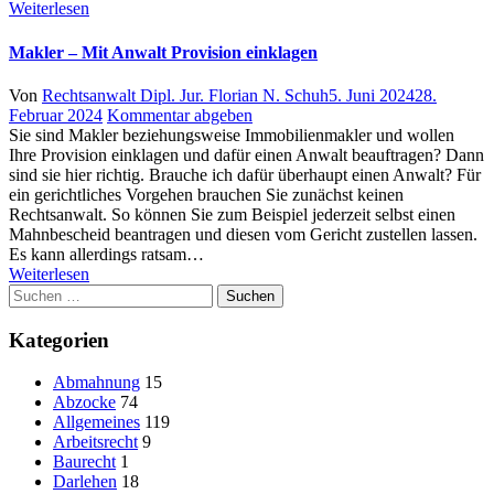
Weiterlesen
Makler – Mit Anwalt Provision einklagen
Author
Posted
Von
Rechtsanwalt Dipl. Jur. Florian N. Schuh
5. Juni 2024
28.
on
Februar 2024
Kommentar abgeben
Sie sind Makler beziehungsweise Immobilienmakler und wollen
Ihre Provision einklagen und dafür einen Anwalt beauftragen? Dann
sind sie hier richtig. Brauche ich dafür überhaupt einen Anwalt? Für
ein gerichtliches Vorgehen brauchen Sie zunächst keinen
Rechtsanwalt. So können Sie zum Beispiel jederzeit selbst einen
Mahnbescheid beantragen und diesen vom Gericht zustellen lassen.
Es kann allerdings ratsam…
Weiterlesen
Suchen
nach:
Kategorien
Abmahnung
15
Abzocke
74
Allgemeines
119
Arbeitsrecht
9
Baurecht
1
Darlehen
18