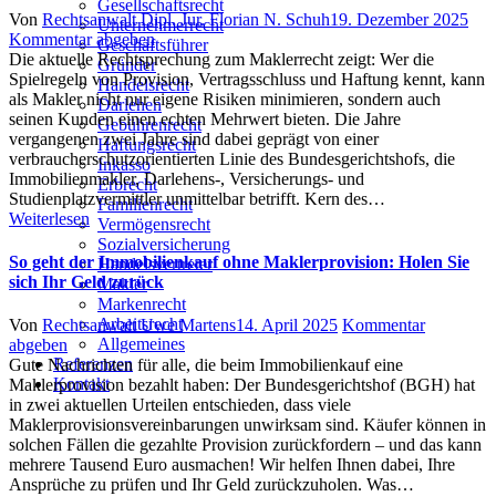
Gesellschaftsrecht
Author
Posted
Von
Rechtsanwalt Dipl. Jur. Florian N. Schuh
19. Dezember 2025
Unternehmerrecht
on
Kommentar abgeben
Geschäftsführer
Die aktuelle Rechtsprechung zum Maklerrecht zeigt: Wer die
Gründer
Spielregeln von Provision, Vertragsschluss und Haftung kennt, kann
Handelsrecht
als Makler nicht nur eigene Risiken minimieren, sondern auch
Darlehen
seinen Kunden einen echten Mehrwert bieten. Die Jahre
Gebührenrecht
vergangenen zwei Jahre sind dabei geprägt von einer
Haftungsrecht
verbraucherschutzorientierten Linie des Bundesgerichtshofs, die
Inkasso
Immobilienmakler, Darlehens-, Versicherungs- und
Erbrecht
Studienplatzvermittler unmittelbar betrifft. Kern des…
Familienrecht
Weiterlesen
Vermögensrecht
Sozialversicherung
So geht der Immobilienkauf ohne Maklerprovision: Holen Sie
Handelsvertreter
sich Ihr Geld zurück
Makler
Markenrecht
Arbeitsrecht
Author
Posted
Von
Rechtsanwalt Uwe Martens
14. April 2025
Kommentar
Allgemeines
on
abgeben
Referenzen
Gute Nachrichten für alle, die beim Immobilienkauf eine
Kontakt
Maklerprovision bezahlt haben: Der Bundesgerichtshof (BGH) hat
in zwei aktuellen Urteilen entschieden, dass viele
Maklerprovisionsvereinbarungen unwirksam sind. Käufer können in
solchen Fällen die gezahlte Provision zurückfordern – und das kann
mehrere Tausend Euro ausmachen! Wir helfen Ihnen dabei, Ihre
Ansprüche zu prüfen und Ihr Geld zurückzuholen. Was…