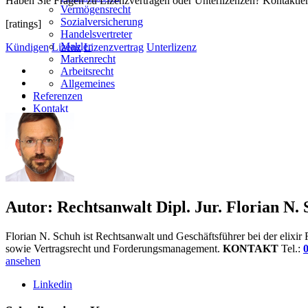
Haben Sie Fragen zu Lizenzverträgen oder Unterlizenzen? Kontaktier
Vermögensrecht
Sozialversicherung
[ratings]
Handelsvertreter
Makler
Kündigen
Lizenz
Lizenzvertrag
Unterlizenz
Markenrecht
Arbeitsrecht
Allgemeines
Referenzen
Kontakt
Autor:
Rechtsanwalt Dipl. Jur. Florian N.
Florian N. Schuh ist Rechtsanwalt und Geschäftsführer bei der elixi
sowie Vertragsrecht und Forderungsmanagement.
KONTAKT
Tel.:
0
ansehen
Linkedin