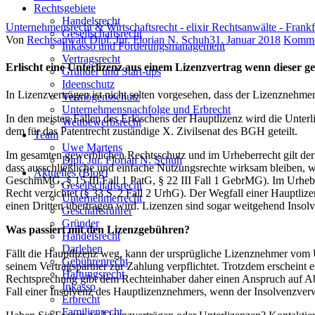
Rechtsgebiete
Handelsrecht
Unternehmensrecht & Wirtschaftsrecht - elixir Rechtsanwälte - Frank
Gesellschaftsrecht
Author
Posted
Von
Rechtsanwalt Dipl. Jur. Florian N. Schuh
31. Januar 2018
Komme
Inkasso und Forderungsmanagement
on
Vertragsrecht
Erlischt eine Unterlizenz aus einem Lizenzvertrag wenn dieser g
Gründer und Start-ups
Ideenschutz
In Lizenzverträgen ist nicht selten vorgesehen, dass der Lizenznehmer
Vermögensschutz
Unternehmensnachfolge und Erbrecht
In den meisten Fällen des Erlöschens der Hauptlizenz wird die Unter
Wettbewerbsrecht
dem für das Patentrecht zuständige X. Zivilsenat des BGH geteilt.
Team
Uwe Martens
Im gesamten gewerblichen Rechtsschutz und im Urheberrecht gilt de
Dipl. Jur. Florian N. Schuh
dass ausschließliche und einfache Nutzungsrechte wirksam bleiben, w
Aktuelles (Blog)
GeschmMG, § 15 III Fall 1 PatG, § 22 III Fall 1 GebrMG). Im Urheberr
Gesellschaftsrecht
Recht verzichtet (§ 33 S. 2 Fall 2 UrhG). Der Wegfall einer Hauptlize
Unternehmerrecht
einen Dritten übertragen wird. Lizenzen sind sogar weitgehend Inso
Geschäftsführer
Gründer
Was passiert mit den Lizenzgebühren?
Handelsrecht
Darlehen
Fällt die Hauptlizenz weg, kann der ursprügliche Lizenznehmer vom 
Gebührenrecht
seinem Vertragspartner zur Zahlung verpflichtet. Trotzdem erscheint e
Haftungsrecht
Rechtsprechung gibt dem Rechteinhaber daher einen Anspruch auf Ab
Inkasso
Fall einer Insolvenz des Hauptlizenznehmers, wenn der Insolvenzverwa
Erbrecht
Familienrecht