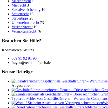
Markenrecht
1
Mietrecht
3
Sozialversicherung
10
Steuerrecht
13
Steuertipps
25
Unternehmerrecht
73
Verkehrsrecht
19
Vermögensrecht
76
Brauchen Sie Hilfe?
Kontaktieren Sie uns.
069 95 92 91 90
fragen@recht-hilfreich.de
Neuste Beiträge
August 2026
Typische Fehler von Geschäftsführern – Warum ein Complian
Wor