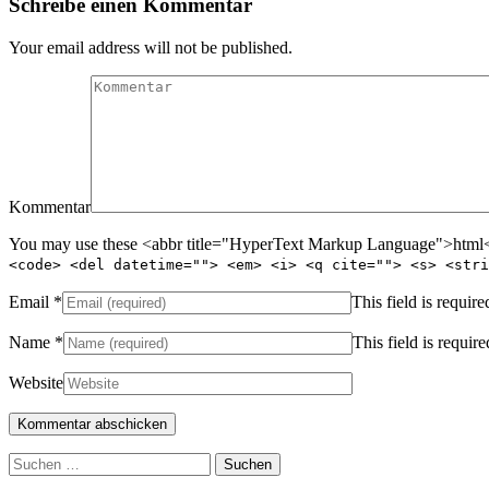
Schreibe einen Kommentar
Your email address will not be published.
Kommentar
You may use these <abbr title="HyperText Markup Language">html</
<code> <del datetime=""> <em> <i> <q cite=""> <s> <stri
Email
*
This field is require
Name
*
This field is require
Website
Suchen
nach: