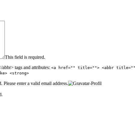
This field is required.
abbr> tags and attributes:
<a href="" title=""> <abbr title="
ke> <strong>
d.
Please enter a valid email address.
d.