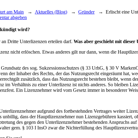
furt am Main
→
Aktuelles (Blog)
→
Gründer
→
Erlischt eine Un
ntar abgeben
ekündigt wird?
 an Dritte Unterlizenzen erteilen darf.
Was aber geschieht mit dieser
lizenz nicht erlöschen. Etwas anderes gilt nur dann, wenn die Hauptli
r Grundsatz des sog. Sukzessionsschutzes (§ 33 UrhG, § 30 V Marken
enn der Inhaber des Rechts, der das Nutzungsrecht eingeräumt hat, wec
echtgilt zusätzlich, dass das Nutzungsrecht bestehen bleibt, wenn der
nz im Verhältnis zu einer Unterlizenz ist nichts anderes. So bleiben L
lvenzfest. Ein Lizenznehmer wird vom Gesetz immer in besonderer Weis
Unterlizenznehmer aufgrund des fortbestehnden Vertrages weiter Lize
s unbillig, dass der Hauptlizenznehmer nun Lizenzgebühren kassiert, ob
tretung des gegen den Unterlizenznehmer bestehenden Anspruchs auf 
lter gem. § 103 I InsO zwar die Nichterfüllung des Hauptlizenzvertrag