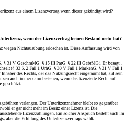
terlizenz aus einem Lizenzvertrag wenn dieser gekündigt wird?
 Unterlizenz, wenn der Lizenzvertrag keinen Bestand mehr hat?
zenz wegen Nichtausübung erloschen ist. Diese Auffassung wird von
G, § 31 V GeschmMG, § 15 III PatG, § 22 III GebrMG). Er besagt ,
hselt (§ 33 S. 2 Fall 1 UrhG, § 30 V Fall 1 MarkenG, § 31 V Fall 1
 Inhaber des Rechts, der das Nutzungsrecht eingeräumt hat, auf sein
izenzen auch immer dann bestehen, wenn das lizenzierte Recht auf
e geschützt.
nzgebühren verlangen. Der Unterlizenznehmer bleibt so gegenüber
wohl er gar nicht mehr im Besitz einer Lizenz ist. Die
ausstehende Lizenzzahlungen. Ein solcher Anspruch besteht auch im
s, aber die Erfüllung des Unterlizenzvertrags wählt.