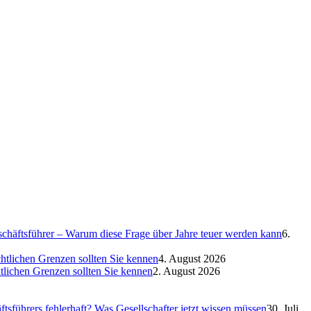
eschäftsführer – Warum diese Frage über Jahre teuer werden kann
6.
htlichen Grenzen sollten Sie kennen
4. August 2026
htlichen Grenzen sollten Sie kennen
2. August 2026
sführers fehlerhaft? Was Gesellschafter jetzt wissen müssen
30. Juli