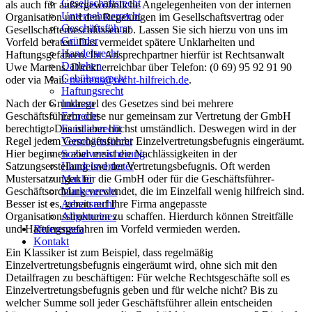
Gesellschaftsrecht
als auch für außergewöhnliche Angelegenheiten von der internen
Unternehmerrecht
Organisation und den Regelungen im Gesellschaftsvertrag oder
Geschäftsführer
Gesellschafterbeschlüssen ab. Lassen Sie sich hierzu von uns im
Gründer
Vorfeld beraten. Das vermeidet spätere Unklarheiten und
Handelsrecht
Haftungsgefahren. Ihr Ansprechpartner hierfür ist Rechtsanwalt
Darlehen
Uwe Martens. Direkt erreichbar über Telefon: (0 69) 95 92 91 90
Gebührenrecht
oder via Mail:
martens@recht-hilfreich.de
.
Haftungsrecht
Inkasso
Nach der Grundregel des Gesetzes sind bei mehrere
Erbrecht
Geschäftsführern diese nur gemeinsam zur Vertretung der GmbH
Familienrecht
berechtigt. Das ist aber höchst umständlich. Deswegen wird in der
Vermögensrecht
Regel jedem Geschäftsführer Einzelvertretungsbefugnis eingeräumt.
Sozialversicherung
Hier beginnen aber meist die Nachlässigkeiten in der
Handelsvertreter
Satzungserstellung und der Vertretungsbefugnis. Oft werden
Makler
Mustersatzungen für die GmbH oder für die Geschäftsführer-
Markenrecht
Geschäftsordnung verwendet, die im Einzelfall wenig hilfreich sind.
Arbeitsrecht
Besser ist es, genau auf Ihre Firma angepasste
Allgemeines
Organisationsstrukturen zu schaffen. Hierdurch können Streitfälle
Referenzen
und Haftungsgefahren im Vorfeld vermieden werden.
Kontakt
Ein Klassiker ist zum Beispiel, dass regelmäßig
Einzelvertretungsbefugnis eingeräumt wird, ohne sich mit den
Detailfragen zu beschäftigen: Für welche Rechtsgeschäfte soll es
Einzelvertretungsbefugnis geben und für welche nicht? Bis zu
welcher Summe soll jeder Geschäftsführer allein entscheiden