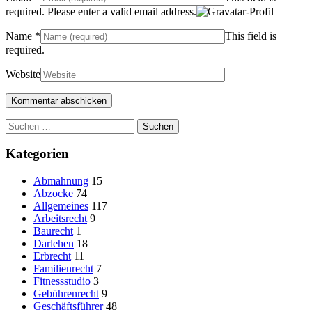
required.
Please enter a valid email address.
Name
*
This field is
required.
Website
Suchen
nach:
Kategorien
Abmahnung
15
Abzocke
74
Allgemeines
117
Arbeitsrecht
9
Baurecht
1
Darlehen
18
Erbrecht
11
Familienrecht
7
Fitnessstudio
3
Gebührenrecht
9
Geschäftsführer
48