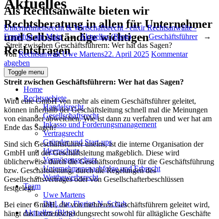
Aktuelles
Als Rechtsanwälte bieten wir
Rechtsberatung in allen für Unternehmer
Unternehmensrecht & Wirtschaftsrecht - elixir Rechtsanwälte -
und Selbstständige wichtigen
Frankfurt am Main
→
Aktuelles (Blog)
→
Geschäftsführer
→
Streit zwischen Geschäftsführern: Wer hat das Sagen?
Rechtsfragen
Author
Posted
Von
Rechtsanwalt Uwe Martens
22. April 2025
Kommentar
on
abgeben
Toggle menu
Streit zwischen Geschäftsführern: Wer hat das Sagen?
Home
Rechtsgebiete
Wird eine GmbH von mehr als einem Geschäftsführer geleitet,
Handelsrecht
können innerhalb der Geschäftsleitung schnell mal die Meinungen
Gesellschaftsrecht
von einander abweichen. Wie ist dann zu verfahren und wer hat am
Inkasso und Forderungsmanagement
Ende das Sagen?
Vertragsrecht
Gründer und Start-ups
Sind sich Geschäftsführer uneins, ist die interne Organisation der
Ideenschutz
GmbH und der Geschäftsleitung maßgeblich. Diese wird
Vermögensschutz
üblicherweise durch die Geschäftsordnung für die Geschäftsführung
Unternehmensnachfolge und Erbrecht
bzw. Geschäftsleitung, durch die Regelungen des
Wettbewerbsrecht
Gesellschaftsvertrages oder von Gesellschafterbeschlüssen
Team
festgelegt.
Uwe Martens
Dipl. Jur. Florian N. Schuh
Bei einer GmbH, die von mehreren Geschäftsführern geleitet wird,
Aktuelles (Blog)
hängt das Letztentscheidungsrecht sowohl für alltägliche Geschäfte