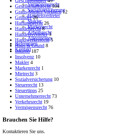
Geschäftsführer
49
Vermögensrecht
Gesellschaftsrecht
104
Sozialversicherung
Gratis-Muster/Vorlagen
12
Handelsvertreter
Gründer
26
Makler
Haftungsrecht
26
Markenrecht
Handelsrecht
8
Arbeitsrecht
Handelsvertreter
3
Allgemeines
Handwerkerrecht
5
Referenzen
Haus & Grund
8
Kontakt
Inkasso
187
Insolvenz
10
Makler
4
Markenrecht
1
Mietrecht
3
Sozialversicherung
10
Steuerrecht
13
Steuertipps
25
Unternehmerrecht
73
Verkehrsrecht
19
Vermögensrecht
76
Brauchen Sie Hilfe?
Kontaktieren Sie uns.