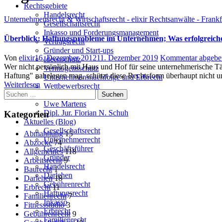
Rechtsgebiete
Handelsrecht
Unternehmensrecht & Wirtschaftsrecht - elixir Rechtsanwälte - Frank
Gesellschaftsrecht
Inkasso und Forderungsmanagement
Überblick: Haftungsprobleme im Unternehmen; Was erfolgreich
Vertragsrecht
Gründer und Start-ups
Author
Posted
Von
elixir
16. Dezember 2012
11. Dezember 2019
Kommentar abgebe
Ideenschutz
on
Wer nicht persönlich mit Haus und Hof für seine unternehmerische T
Vermögensschutz
Haftung" nahelegen mag, schützt diese Rechtsform überhaupt nicht
Unternehmensnachfolge und Erbrecht
Weiterlesen
Wettbewerbsrecht
Suchen
Team
nach:
Uwe Martens
Dipl. Jur. Florian N. Schuh
Kategorien
Aktuelles (Blog)
Gesellschaftsrecht
Abmahnung
15
Unternehmerrecht
Abzocke
74
Geschäftsführer
Allgemeines
118
Gründer
Arbeitsrecht
9
Handelsrecht
Baurecht
1
Darlehen
Darlehen
18
Gebührenrecht
Erbrecht
11
Haftungsrecht
Familienrecht
7
Inkasso
Fitnessstudio
3
Erbrecht
Gebührenrecht
9
Familienrecht