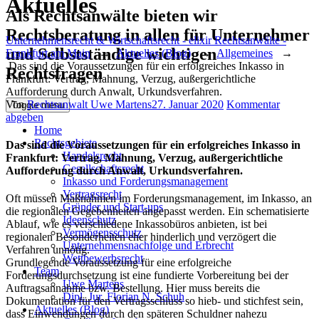
Aktuelles
Als Rechtsanwälte bieten wir
Rechtsberatung in allen für Unternehmer
Unternehmensrecht & Wirtschaftsrecht - elixir Rechtsanwälte -
und Selbstständige wichtigen
Frankfurt am Main
→
Aktuelles (Blog)
→
Allgemeines
→
Das sind die Voraussetzungen für ein erfolgreiches Inkasso in
Rechtsfragen
Frankfurt: Vertrag, Mahnung, Verzug, außergerichtliche
Aufforderung durch Anwalt, Urkundsverfahren.
Author
Posted
Von
Rechtsanwalt Uwe Martens
27. Januar 2020
Kommentar
Toggle menu
on
abgeben
Home
Rechtsgebiete
Das sind die Voraussetzungen für ein erfolgreiches Inkasso in
Handelsrecht
Frankfurt: Vertrag, Mahnung, Verzug, außergerichtliche
Gesellschaftsrecht
Aufforderung durch Anwalt, Urkundsverfahren.
Inkasso und Forderungsmanagement
Vertragsrecht
Oft müssen Maßnahmen im Forderungsmanagement, im Inkasso, an
Gründer und Start-ups
die regionalen Gegebenheiten angepasst werden. Ein schematisierte
Ideenschutz
Ablauf, wie es verschiedene Inkassobüros anbieten, ist bei
Vermögensschutz
regionalen Besonderheiten eher hinderlich und verzögert die
Unternehmensnachfolge und Erbrecht
Verfahren unnötig.
Wettbewerbsrecht
Grundlegende Voraussetzung für eine erfolgreiche
Team
Forderungsdurchsetzung ist eine fundierte Vorbereitung bei der
Uwe Martens
Auftragsannahme bzw. Bestellung. Hier muss bereits die
Dipl. Jur. Florian N. Schuh
Dokumentation für den Vertragsschluss so hieb- und stichfest sein,
Aktuelles (Blog)
dass Einwendungen durch den späteren Schuldner nahezu