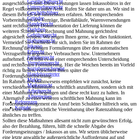
Gesellschaftsrecht
ausgeschlossen sind. Diese Leistungen lassen Inkassobüros in der
Unternehmerrecht
Regel vollkommen außer Acht. Rufen Sie daher uns an. Wir sind in
Geschäftsführer
diesem Bereich seit Jahrzehnten erfahren. Mit entsprechenden
Gründer
Vorbereitungen der Verträge, Bestellabläufe, Warenversendungen
Handelsrecht
samt rechtssicherer Dokumentation der Lieferung können die
Darlehen
weiteren Schritte wie Rechnung und Mahnung gerichtsfest
Gebührenrecht
abgesichert werden. Wir zeigen Ihnen gerne, wie dies funktioniert.
Haftungsrecht
Vermeiden Sie Nachteile für sich, indem Sie im Rahmen der
Inkasso
Rechnung die richtigen Formulierungen über den automatischen
Erbrecht
Verzugseintritt gegenüber Verbrauchern bzw. Unternehmern
Familienrecht
aufnehmen. Oft fehlt es an einer entsprechenden Unterscheidung
Vermögensrecht
und rechtsfesten Formulierung. Hier die Weichen bereits im Vorfeld
Sozialversicherung
richtig zu stellen, erleichtert Ihnen später die
Handelsvertreter
Forderungsdurchsetzung.
Makler
Im Rahmen des Mahnwesens empfehlen wir zunächst, keine
Markenrecht
verschiedenen Mahnstufen schriftlich anzuführen, sondern sich mit
Arbeitsrecht
einer Mahnung zu begnügen und diese recht kurz zu halten. In
Allgemeines
Alternative zu einer weiteren schriftlichen Mahnung kann im
Referenzen
Forderungsmanagement ein Anruf beim Schuldner hilfreich sein, um
Kontakt
eine letzte außergerichtliche Vereinbarung über Ratenzahlung oder
ähnliches zu treffen.
Sollten diese Maßnahmen allesamt nicht zum gewünschten Erfolg,
also der Bezahlung, führen, hilft die schnelle Abgabe des
Forderungseinzuges / Inkassos an uns. Wir setzen üblicherweise
eine letzte anwaltliche außergerichtliche Aufforderung auf und