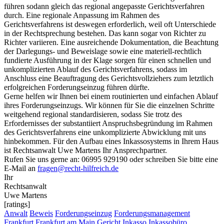
führen sodann gleich das regional angepasste Gerichtsverfahren
durch. Eine regionale Anpassung im Rahmen des
Gerichtsverfahrens ist deswegen erforderlich, weil oft Unterschiede
in der Rechtsprechung bestehen. Das kann sogar von Richter zu
Richter variieren. Eine ausreichende Dokumentation, die Beachtung
der Darlegungs- und Beweislage sowie eine materiell-rechtlich
fundierte Ausführung in der Klage sorgen für einen schnellen und
unkomplizierten Ablauf des Gerichtsverfahrens, sodass im
Anschluss eine Beauftragung des Gerichtsvollziehers zum letztlich
erfolgreichen Forderungseinzug führen dürfte.
Gerne helfen wir Ihnen bei einem routinierten und einfachen Ablauf
ihres Forderungseinzugs. Wir können für Sie die einzelnen Schritte
weitgehend regional standardisieren, sodass Sie trotz des
Erfordernisses der substantiiert Anspruchsbegründung im Rahmen
des Gerichtsverfahrens eine unkomplizierte Abwicklung mit uns
hinbekommen. Für den Aufbau eines Inkassosystems in Ihrem Haus
ist Rechtsanwalt Uwe Martens Ihr Ansprechpartner.
Rufen Sie uns gerne an: 06995 929190 oder schreiben Sie bitte eine
E-Mail an
fragen@recht-hilfreich.de
Ihr
Rechtsanwalt
Uwe Martens
[ratings]
Anwalt
Beweis
Forderungseinzug
Forderungsmanagement
Frankfurt
Frankfurt am Main
Gericht
Inkasso
Inkassobüro