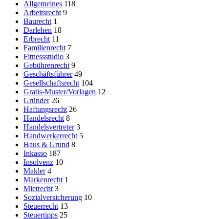
Allgemeines
118
Arbeitsrecht
9
Baurecht
1
Darlehen
18
Erbrecht
11
Familienrecht
7
Fitnessstudio
3
Gebührenrecht
9
Geschäftsführer
49
Gesellschaftsrecht
104
Gratis-Muster/Vorlagen
12
Gründer
26
Haftungsrecht
26
Handelsrecht
8
Handelsvertreter
3
Handwerkerrecht
5
Haus & Grund
8
Inkasso
187
Insolvenz
10
Makler
4
Markenrecht
1
Mietrecht
3
Sozialversicherung
10
Steuerrecht
13
Steuertipps
25