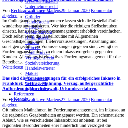
Gesellschaftsrecht
Unternehmerrecht
Author
Posted
Von
Rechtsanwalt Uwe Martens
29. Januar 2020
Kommentar
Geschäftsführer
on
abgeben
Gründer
Im Onlinehandel bzw. ecommerce lassen sich die Bestellabläufe
Handelsrecht
wunderbar automatisieren. Wer hier die richtigen Stellschrauben
Darlehen
einsetzt, kann das Forderungsmanagement erheblich vereinfachen.
Gebührenrecht
Doch selbst wenn die Bestellroutine mit Allgemeinen
Haftungsrecht
Geschäftsbedingungen, Liefervoraussetzungen, Anzahlung und
Inkasso
sonstigen rechtlichen Voraussetzungen gegeben sind, zwingt der
Erbrecht
Forderungsausfall doch zu einem Inkassovorgehen gegen den
Familienrecht
Kunden. Allerdings ist ein aktives Forderungsmanagement für die
Vermögensrecht
Betreiber…
Sozialversicherung
Weiterlesen
Handelsvertreter
Makler
Das sind die Voraussetzungen für ein erfolgreiches Inkasso in
Markenrecht
Frankfurt: Vertrag, Mahnung, Verzug, außergerichtliche
Arbeitsrecht
Aufforderung durch Anwalt, Urkundsverfahren.
Allgemeines
Referenzen
Kontakt
Author
Posted
Von
Rechtsanwalt Uwe Martens
27. Januar 2020
Kommentar
on
abgeben
Oft müssen Maßnahmen im Forderungsmanagement, im Inkasso, an
die regionalen Gegebenheiten angepasst werden. Ein schematisierte
Ablauf, wie es verschiedene Inkassobüros anbieten, ist bei
regionalen Besonderheiten eher hinderlich und verzögert die