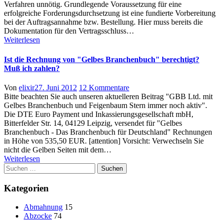
Verfahren unnötig. Grundlegende Voraussetzung für eine
erfolgreiche Forderungsdurchsetzung ist eine fundierte Vorbereitung
bei der Auftragsannahme bzw. Bestellung. Hier muss bereits die
Dokumentation für den Vertragsschluss…
Weiterlesen
Ist die Rechnung von "Gelbes Branchenbuch" berechtigt?
Muß ich zahlen?
Author
Posted
zu
Von
elixir
27. Juni 2012
12 Kommentare
on
Ist
Bitte beachten Sie auch unseren aktuelleren Beitrag "GBB Ltd. mit
die
Gelbes Branchenbuch und Feigenbaum Stern immer noch aktiv".
Rechnung
Die DTE Euro Payment und Inkassierungsgesellschaft mbH,
von
Bitterfelder Str. 14, 04129 Leipzig, versendet für "Gelbes
"Gelbes
Branchenbuch - Das Branchenbuch für Deutschland" Rechnungen
Branchenbuch"
in Höhe von 535,50 EUR. [attention] Vorsicht: Verwechseln Sie
berechtigt?
nicht die Gelben Seiten mit dem…
Muß
Weiterlesen
Suchen
ich
nach:
zahlen?
Kategorien
Abmahnung
15
Abzocke
74