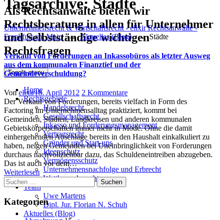
Tagsarchive:
Städte
Als Rechtsanwälte bieten wir
Rechtsberatung in allen für Unternehmer
Unternehmensrecht & Wirtschaftsrecht - elixir Rechtsanwälte -
und Selbstständige wichtigen
Frankfurt am Main
→
Aktuelles (Blog)
→
Städte
Rechtsfragen
Verkauf von Forderungen an Inkassobüros als letzter Ausweg
aus dem kommunalen Finanztief und der
Toggle menu
Gemeindeverschuldung?
Home
Author
Posted
zu
Von
elixir
18. April 2012
2 Kommentare
Rechtsgebiete
on
Verkauf
Der Verkauf von Forderungen, bereits vielfach in Form des
Handelsrecht
von
Factoring im Unternehmensalltag praktiziert, kommt bei
Gesellschaftsrecht
Forderungen
Gemeinden, Städten, Landkreisen und anderen kommunalen
Inkasso und Forderungsmanagement
an
Gebietskörperschaften immer mehr in Mode. Ohne die damit
Vertragsrecht
Inkassobüros
einhergehenden Abschläge bereits in den Haushalt einkalkuliert zu
Gründer und Start-ups
als
haben, neigen Gemeinden bei Uneinbringlichkeit von Forderungen
Ideenschutz
letzter
durchaus nachvollziehbar dazu, das Schuldeneintreiben abzugeben.
Vermögensschutz
Ausweg
Das ist auch vor dem…
Unternehmensnachfolge und Erbrecht
aus
Weiterlesen
Wettbewerbsrecht
Suchen
dem
Team
nach:
kommunalen
Uwe Martens
Finanztief
Kategorien
Dipl. Jur. Florian N. Schuh
und
Aktuelles (Blog)
der