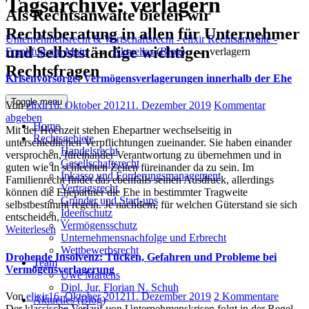
Tagsarchive:
verlagern
Als Rechtsanwälte bieten wir
Rechtsberatung in allen für Unternehmer
Unternehmensrecht & Wirtschaftsrecht - elixir Rechtsanwälte -
und Selbstständige wichtigen
Frankfurt am Main
→
Aktuelles (Blog)
→
verlagern
Rechtsfragen
Krisenvorsorge: Vermögensverlagerungen innerhalb der Ehe
Toggle menu
Author
Posted
Von
elixir
16. Oktober 2012
11. Dezember 2019
Kommentar
on
abgeben
Home
Mit der Hochzeit stehen Ehepartner wechselseitig in
Rechtsgebiete
unterschiedlichen Verpflichtungen zueinander. Sie haben einander
Handelsrecht
versprochen, füreinander Verantwortung zu übernehmen und in
Gesellschaftsrecht
guten wie in schlechten Zeiten füreinander da zu sein. Im
Inkasso und Forderungsmanagement
Familienrecht findet das ebenfalls seinen Ausdruck, allerdings
Vertragsrecht
können die Ehepartner die Ehe in bestimmter Tragweite
Gründer und Start-ups
selbstbestimmt regeln. Je nachdem, für welchen Güterstand sie sich
Ideenschutz
entscheiden,…
Vermögensschutz
Weiterlesen
Unternehmensnachfolge und Erbrecht
Wettbewerbsrecht
Drohende Insolvenz: Tücken, Gefahren und Probleme bei
Team
Vermögensverlagerung
Uwe Martens
Dipl. Jur. Florian N. Schuh
Author
Posted
zu
Von
elixir
16. Oktober 2012
11. Dezember 2019
2 Kommentare
Aktuelles (Blog)
on
Drohe
Der klassische Verlauf von Unternehmenskrisen folgt in der Regel