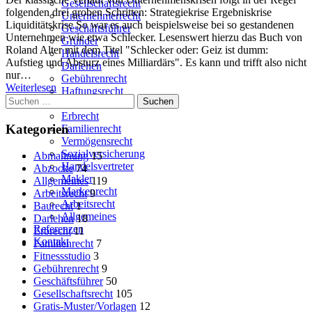
Gesellschaftsrecht
Insolv
folgenden drei groben Schritten: Strategiekrise Ergebniskrise
Unternehmerrecht
Tücken
Liquiditätskrise So war es auch beispielsweise bei so gestandenen
Geschäftsführer
Gefahr
Unternehmen wie etwa Schlecker. Lesenswert hierzu das Buch von
Gründer
und
Roland Alter mit dem Titel "Schlecker oder: Geiz ist dumm:
Handelsrecht
Proble
Aufstieg und Absturz eines Milliardärs". Es kann und trifft also nicht
Darlehen
bei
nur…
Gebührenrecht
Vermög
Weiterlesen
Haftungsrecht
Suchen
Inkasso
nach:
Erbrecht
Kategorien
Familienrecht
Vermögensrecht
Sozialversicherung
Abmahnung
15
Handelsvertreter
Abzocke
74
Makler
Allgemeines
119
Markenrecht
Arbeitsrecht
9
Arbeitsrecht
Baurecht
1
Allgemeines
Darlehen
18
Referenzen
Erbrecht
11
Kontakt
Familienrecht
7
Fitnessstudio
3
Gebührenrecht
9
Geschäftsführer
50
Gesellschaftsrecht
105
Gratis-Muster/Vorlagen
12