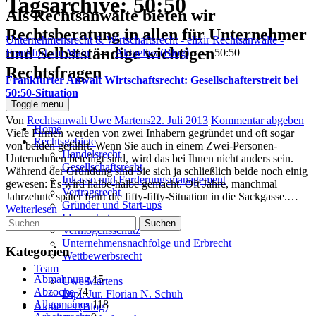
Tagsarchive:
50:50
Als Rechtsanwälte bieten wir
Rechtsberatung in allen für Unternehmer
Unternehmensrecht & Wirtschaftsrecht - elixir Rechtsanwälte -
und Selbstständige wichtigen
Frankfurt am Main
→
Aktuelles (Blog)
→
50:50
Rechtsfragen
Frankfurter Anwalt Wirtschaftsrecht: Gesellschafterstreit bei
50:50-Situation
Toggle menu
Author
Posted
Von
Rechtsanwalt Uwe Martens
22. Juli 2013
Kommentar abgeben
Home
on
Viele Firmen werden von zwei Inhabern gegründet und oft sogar
Rechtsgebiete
von beiden geführt. Wenn Sie auch in einem Zwei-Personen-
Handelsrecht
Unternehmen beteiligt sind, wird das bei Ihnen nicht anders sein.
Gesellschaftsrecht
Während der Gründung sind Sie sich ja schließlich beide noch einig
Inkasso und Forderungsmanagement
gewesen: Es wird halbe-halbe gemacht. Oft Jahre, manchmal
Vertragsrecht
Jahrzehnte später führt die fifty-fifty-Situation in die Sackgasse.…
Gründer und Start-ups
Weiterlesen
Ideenschutz
Suchen
Vermögensschutz
nach:
Unternehmensnachfolge und Erbrecht
Kategorien
Wettbewerbsrecht
Team
Abmahnung
15
Uwe Martens
Abzocke
74
Dipl. Jur. Florian N. Schuh
Allgemeines
118
Aktuelles (Blog)