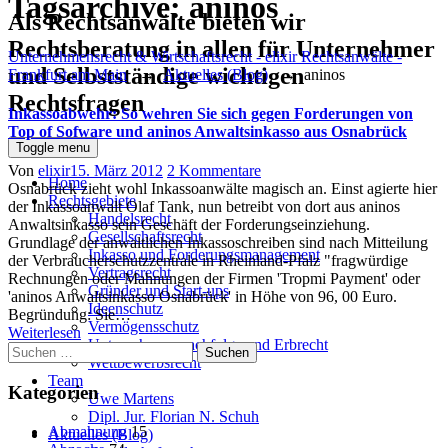
Tagsarchive:
aninos
Als Rechtsanwälte bieten wir
Rechtsberatung in allen für Unternehmer
Unternehmensrecht & Wirtschaftsrecht - elixir Rechtsanwälte -
und Selbstständige wichtigen
Frankfurt am Main
→
Aktuelles (Blog)
→
aninos
Rechtsfragen
Inkassoabwehr: So wehren Sie sich gegen Forderungen von
Top of Sofware und aninos Anwaltsinkasso aus Osnabrück
Toggle menu
Author
Posted
zu
Von
elixir
15. März 2012
2 Kommentare
Home
on
Inkassoabwehr:
Osnabrück zieht wohl Inkassoanwälte magisch an. Einst agierte hier
Rechtsgebiete
So
der Inkassoanwalt Olaf Tank, nun betreibt von dort aus aninos
Handelsrecht
wehren
Anwaltsinkasso sein Geschäft der Forderungseinziehung.
Gesellschaftsrecht
Sie
Grundlage der anwaltlichen Inkassoschreiben sind nach Mitteilung
Inkasso und Forderungsmanagement
sich
der Verbraucherschutzzentrale in Rheinland-Pfalz "fragwürdige
Vertragsrecht
gegen
Rechnungen oder Mahnungen der Firmen 'Tropmi Payment' oder
Gründer und Start-ups
Forderungen
'aninos Anwaltsinkasso Osnabrück' in Höhe von 96, 00 Euro.
Ideenschutz
von
Begründung: Sie…
Vermögensschutz
Top
Weiterlesen
Unternehmensnachfolge und Erbrecht
Suchen
of
Wettbewerbsrecht
nach:
Sofware
Team
und
Kategorien
Uwe Martens
aninos
Dipl. Jur. Florian N. Schuh
Anwaltsinkasso
Abmahnung
15
Aktuelles (Blog)
aus