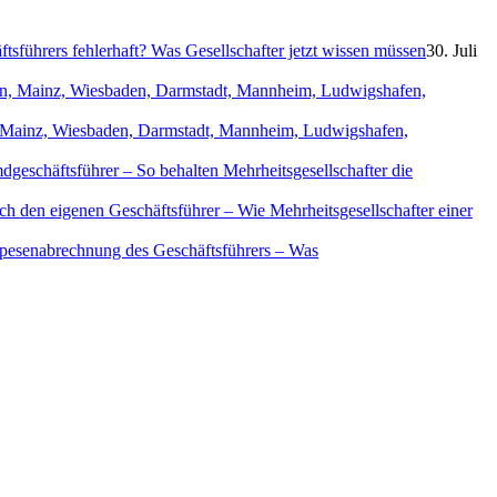
sführers fehlerhaft? Was Gesellschafter jetzt wissen müssen
30. Juli
in, Mainz, Wiesbaden, Darmstadt, Mannheim, Ludwigshafen,
geschäftsführer – So behalten Mehrheitsgesellschafter die
ch den eigenen Geschäftsführer – Wie Mehrheitsgesellschafter einer
Spesenabrechnung des Geschäftsführers – Was