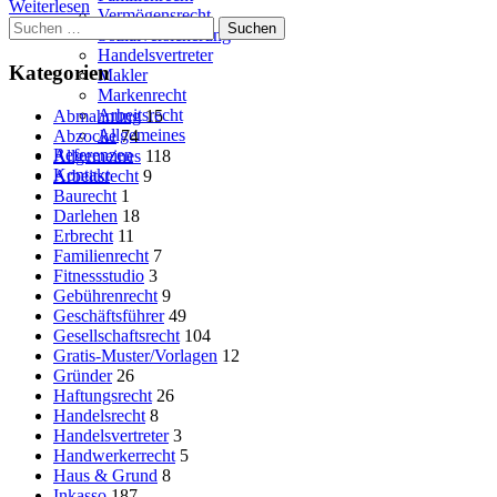
Weiterlesen
Vermögensrecht
Suchen
Sozialversicherung
nach:
Handelsvertreter
Kategorien
Makler
Markenrecht
Arbeitsrecht
Abmahnung
15
Allgemeines
Abzocke
74
Referenzen
Allgemeines
118
Kontakt
Arbeitsrecht
9
Baurecht
1
Darlehen
18
Erbrecht
11
Familienrecht
7
Fitnessstudio
3
Gebührenrecht
9
Geschäftsführer
49
Gesellschaftsrecht
104
Gratis-Muster/Vorlagen
12
Gründer
26
Haftungsrecht
26
Handelsrecht
8
Handelsvertreter
3
Handwerkerrecht
5
Haus & Grund
8
Inkasso
187