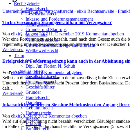
Rechtsgebiete
Handelsrecht
Unternehmensrecht & Wirtschaftsrecht - elixir Rechtsanwälte - Frank
Gesellschaftsrecht
Inkasso und Forderungsmanagement
Turbo-Verzinsung: Vermögensaufbau mit Verzugszins?
Vertragsrecht
Gründer und Start-ups
Author
Posted
Von
elixir
2. August 2012
11. Dezember 2019
Kommentar abgeben
Ideenschutz
on
Wer eine Forderung zu spät bezahlt, muß nach dem Gesetz auch die bis
Vermögensschutz
regelmäßig im Bundesanzeiger (und im Internet) von der Deutschen 
Unternehmensnachfolge und Erbrecht
Weiterlesen
Wettbewerbsrecht
Team
Uwe Martens
Erfolgreicher Forderungseinzug kann auch in der Ablehnung ein
Dipl. Jur. Florian N. Schuh
Aktuelles (Blog)
Author
Posted
Von
elixir
6. Juni 2012
Kommentar abgeben
Gesellschaftsrecht
on
Selbst an der Börse werden kaum derart zuverlässig hohe Zinsen erwirt
Unternehmerrecht
Unternehme(r)n schon ganze acht Prozent über dem Basiszinssatz. 
Geschäftsführer
daß…
Gründer
Weiterlesen
Handelsrecht
Darlehen
Inkassotrick: So belegen Sie ohne Mehrkosten den Zugang Ihr
Gebührenrecht
Haftungsrecht
Author
Posted
Von
elixir
28. März 2012
Kommentar abgeben
Inkasso
on
Wird auf eine Rechnung nicht bezahlt, verschicken Gläubiger stand
Erbrecht
im Falle des Verzuges durchaus beachtliche Verzugszinsen (5 bzw. 8 
Familienrecht