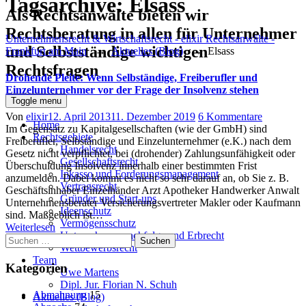
Tagsarchive:
Elsass
Als Rechtsanwälte bieten wir
Rechtsberatung in allen für Unternehmer
Unternehmensrecht & Wirtschaftsrecht - elixir Rechtsanwälte -
und Selbstständige wichtigen
Frankfurt am Main
→
Aktuelles (Blog)
→
Elsass
Rechtsfragen
Drohende Pleite: Wenn Selbständige, Freiberufler und
Einzelunternehmer vor der Frage der Insolvenz stehen
Toggle menu
Author
Posted
zu
Von
elixir
12. April 2013
11. Dezember 2019
6 Kommentare
Home
on
Drohende
Im Gegensatz zu Kapitalgesellschaften (wie der GmbH) sind
Rechtsgebiete
Pleite:
Freiberufler, Selbständige und Einzelunternehmer (e.K.) nach dem
Handelsrecht
Wenn
Gesetz nicht verpflichtet, bei (drohender) Zahlungsunfähigkeit oder
Gesellschaftsrecht
Selbständi
Überschuldung Insolvenz innerhalb einer bestimmten Frist
Inkasso und Forderungsmanagement
Freiberufl
anzumelden. Dabei kommt es nicht so sehr darauf an, ob Sie z. B.
Vertragsrecht
und
Geschäftsinhaber Einzelhänder Arzt Apotheker Handwerker Anwalt
Gründer und Start-ups
Einzelunt
Unternehmensberater Versicherungsvertreter Makler oder Kaufmann
Ideenschutz
vor
sind. Maßgeblich ist…
Vermögensschutz
der
Weiterlesen
Unternehmensnachfolge und Erbrecht
Suchen
Frage
Wettbewerbsrecht
nach:
der
Team
Insolvenz
Kategorien
Uwe Martens
stehen
Dipl. Jur. Florian N. Schuh
Abmahnung
15
Aktuelles (Blog)