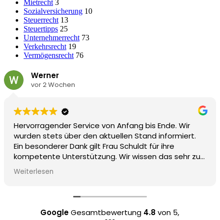
Mietrecht
3
Sozialversicherung
10
Steuerrecht
13
Steuertipps
25
Unternehmerrecht
73
Verkehrsrecht
19
Vermögensrecht
76
Werner
vor 2 Wochen
Hervorragender Service von Anfang bis Ende. Wir
wurden stets über den aktuellen Stand informiert.
Ein besonderer Dank gilt Frau Schuldt für ihre
kompetente Unterstützung. Wir wissen das sehr zu
schätzen.
Weiterlesen
(Von Google übersetzt,
siehe Original
)
Google
Gesamtbewertung
4.8
von 5,