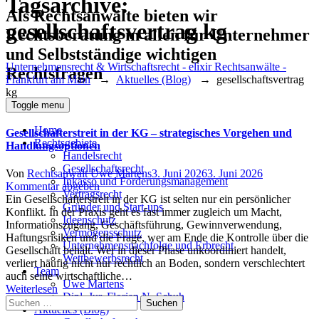
Tagsarchive:
Als Rechtsanwälte bieten wir
gesellschaftsvertrag kg
Rechtsberatung in allen für Unternehmer
und Selbstständige wichtigen
Unternehmensrecht & Wirtschaftsrecht - elixir Rechtsanwälte -
Rechtsfragen
Frankfurt am Main
→
Aktuelles (Blog)
→
gesellschaftsvertrag
kg
Toggle menu
Home
Gesellschafterstreit in der KG – strategisches Vorgehen und
Rechtsgebiete
Handlungsoptionen
Handelsrecht
Gesellschaftsrecht
Author
Posted
Von
Rechtsanwalt Uwe Martens
3. Juni 2026
3. Juni 2026
Inkasso und Forderungsmanagement
on
Kommentar abgeben
Vertragsrecht
Ein Gesellschafterstreit in der KG ist selten nur ein persönlicher
Gründer und Start-ups
Konflikt. In der Praxis geht es fast immer zugleich um Macht,
Ideenschutz
Informationszugang, Geschäftsführung, Gewinnverwendung,
Vermögensschutz
Haftungsrisiken und die Frage, wer am Ende die Kontrolle über die
Unternehmensnachfolge und Erbrecht
Gesellschaft behält. Wer in dieser Phase unkoordiniert handelt,
Wettbewerbsrecht
verliert häufig nicht nur rechtlich an Boden, sondern verschlechtert
Team
auch seine wirtschaftliche…
Uwe Martens
Weiterlesen
Dipl. Jur. Florian N. Schuh
Suchen
Aktuelles (Blog)
nach: