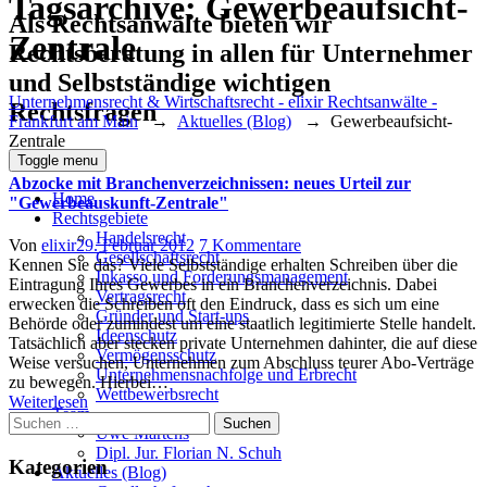
Tagsarchive:
Gewerbeaufsicht-
Als Rechtsanwälte bieten wir
Zentrale
Rechtsberatung in allen für Unternehmer
und Selbstständige wichtigen
Unternehmensrecht & Wirtschaftsrecht - elixir Rechtsanwälte -
Rechtsfragen
Frankfurt am Main
→
Aktuelles (Blog)
→
Gewerbeaufsicht-
Zentrale
Toggle menu
Abzocke mit Branchenverzeichnissen: neues Urteil zur
Home
"Gewerbeauskunft-Zentrale"
Rechtsgebiete
Handelsrecht
Author
Posted
zu
Von
elixir
29. Februar 2012
7 Kommentare
Gesellschaftsrecht
on
Abzocke
Kennen Sie das? Viele Selbstständige erhalten Schreiben über die
Inkasso und Forderungsmanagement
mit
Eintragung Ihres Gewerbes in ein Branchenverzeichnis. Dabei
Vertragsrecht
Branchenverzeichnissen:
erwecken die Schreiben oft den Eindruck, dass es sich um eine
Gründer und Start-ups
neues
Behörde oder zumindest um eine staatlich legitimierte Stelle handelt.
Ideenschutz
Urteil
Tatsächlich aber stecken private Unternehmen dahinter, die auf diese
Vermögensschutz
zur
Weise versuchen, Unternehmen zum Abschluss teurer Abo-Verträge
Unternehmensnachfolge und Erbrecht
"Gewerbeauskunft-
zu bewegen. Hierbei…
Wettbewerbsrecht
Zentrale"
Weiterlesen
Team
Suchen
Uwe Martens
nach:
Dipl. Jur. Florian N. Schuh
Kategorien
Aktuelles (Blog)