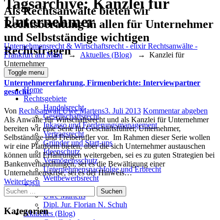
Tagsarchive:
Kanzlei für
Als Rechtsanwälte bieten wir
Unternehmer
Rechtsberatung in allen für Unternehmer
und Selbstständige wichtigen
Unternehmensrecht & Wirtschaftsrecht - elixir Rechtsanwälte -
Rechtsfragen
Frankfurt am Main
→
Aktuelles (Blog)
→
Kanzlei für
Unternehmer
Toggle menu
Unternehmererfahrung, Firmenberichte: Interviewpartner
Home
gesucht!
Rechtsgebiete
Handelsrecht
Author
Posted
Von
Rechtsanwalt Uwe Martens
3. Juli 2013
Kommentar abgeben
Gesellschaftsrecht
on
Als Anwälte für Wirtschaftsrecht und als Kanzlei für Unternehmer
Inkasso und Forderungsmanagement
bereiten wir eine Serie für Geschäftsführer, Unternehmer,
Vertragsrecht
Selbständige und Freiberufler vor. Im Rahmen dieser Serie wollen
Gründer und Start-ups
wir eine Plattform bieten, über die sich Unternehmer austauschen
Ideenschutz
können und Erfahrungen weitergeben, sei es zu guten Strategien bei
Vermögensschutz
Bankenverhandlungen, sei es die Bewältigung einer
Unternehmensnachfolge und Erbrecht
Unternehmenskrise, sei es der Hinweis…
Wettbewerbsrecht
Weiterlesen
Team
Suchen
Uwe Martens
nach:
Dipl. Jur. Florian N. Schuh
Kategorien
Aktuelles (Blog)