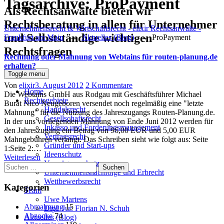
Tagsarchive:
ProPayment
Als Rechtsanwälte bieten wir
Rechtsberatung in allen für Unternehmer
Unternehmensrecht & Wirtschaftsrecht - elixir Rechtsanwälte -
und Selbstständige wichtigen
Frankfurt am Main
→
Aktuelles (Blog)
→
ProPayment
Rechtsfragen
Rechnung oder Mahnung von Webtains für routen-planung.de
erhalten?
Toggle menu
Author
Posted
zu
Von
elixir
3. August 2012
2 Kommentare
Home
on
Rechnung
Die Webtains GmbH aus Rodgau mit Geschäftsführer Michael
Rechtsgebiete
oder
Burat Nico Neugeboren versendet noch regelmäßig eine "letzte
Handelsrecht
Mahnung
Mahnung" für die Nutzung des Jahreszugangs Routen-Planung.de.
Gesellschaftsrecht
von
In der uns vorliegenden Mahnung von Ende Juni 2012 werden für
Inkasso und Forderungsmanagement
Webtains
den Jahreszugang ein Betrag von 96,00 EUR und 5,00 EUR
Vertragsrecht
für
Mahngebühren verlangt. Das Schreiben sieht wie folgt aus: Seite
Gründer und Start-ups
routen-
1:Seite 2:…
Ideenschutz
planung.de
Weiterlesen
Vermögensschutz
Suchen
erhalten?
Unternehmensnachfolge und Erbrecht
nach:
Wettbewerbsrecht
Kategorien
Team
Uwe Martens
Abmahnung
15
Dipl. Jur. Florian N. Schuh
Abzocke
74
Aktuelles (Blog)