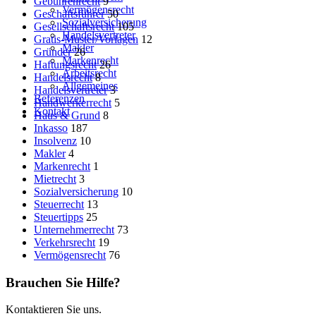
Gebührenrecht
9
Vermögensrecht
Geschäftsführer
50
Sozialversicherung
Gesellschaftsrecht
105
Handelsvertreter
Gratis-Muster/Vorlagen
12
Makler
Gründer
26
Markenrecht
Haftungsrecht
26
Arbeitsrecht
Handelsrecht
8
Allgemeines
Handelsvertreter
3
Referenzen
Handwerkerrecht
5
Kontakt
Haus & Grund
8
Inkasso
187
Insolvenz
10
Makler
4
Markenrecht
1
Mietrecht
3
Sozialversicherung
10
Steuerrecht
13
Steuertipps
25
Unternehmerrecht
73
Verkehrsrecht
19
Vermögensrecht
76
Brauchen Sie Hilfe?
Kontaktieren Sie uns.