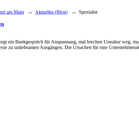
furt am Main
→
Aktuelles (Blog)
→
Spezialist
en
rgt ein Bankgespräch für Anspannung, mal brechen Umsätze weg, mal b
esse zu unliebsamen Ausgängen. Die Ursachen für eine Unternehmenskris