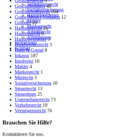
Gebührenrecht
9
Vermögensrecht
Geschäftsführer
49
Sozialversicherung
Gesellschaftsrecht
104
Handelsvertreter
Gratis-Muster/Vorlagen
12
Makler
Gründer
26
Markenrecht
Haftungsrecht
26
Arbeitsrecht
Handelsrecht
8
Allgemeines
Handelsvertreter
3
Referenzen
Handwerkerrecht
5
Kontakt
Haus & Grund
8
Inkasso
187
Insolvenz
10
Makler
4
Markenrecht
1
Mietrecht
3
Sozialversicherung
10
Steuerrecht
13
Steuertipps
25
Unternehmerrecht
73
Verkehrsrecht
19
Vermögensrecht
76
Brauchen Sie Hilfe?
Kontaktieren Sie uns.