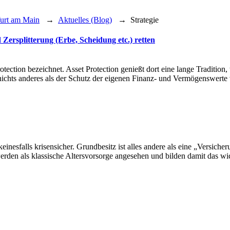
furt am Main
→
Aktuelles (Blog)
→
Strategie
ersplitterung (Erbe, Scheidung etc.) retten
ction bezeichnet. Asset Protection genießt dort eine lange Tradition, 
 nichts anderes als der Schutz der eigenen Finanz- und Vermögenswert
nsschutz:
ern,
terung
orsorge:
inesfalls krisensicher. Grundbesitz ist alles andere als eine „Versic
nsschutz
werden als klassische Altersvorsorge angesehen und bilden damit das w
ung
npool