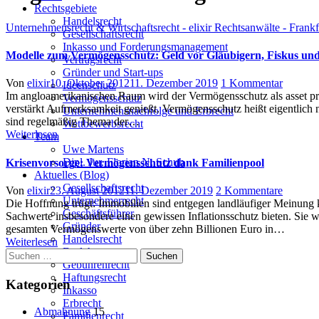
Rechtsgebiete
Handelsrecht
Unternehmensrecht & Wirtschaftsrecht - elixir Rechtsanwälte - Frank
Gesellschaftsrecht
Inkasso und Forderungsmanagement
Modelle zum Vermögensschutz: Geld vor Gläubigern, Fiskus und Z
Vertragsrecht
Gründer und Start-ups
Author
Posted
zu
Von
elixir
10. Oktober 2012
11. Dezember 2019
1 Kommentar
Ideenschutz
on
Modelle
Im angloamerikanischen Raum wird der Vermögensschutz als asset prote
Vermögensschutz
zum
verstärkt Aufmerksamkeit genießt. Vermögensschutz heißt eigentlich
Unternehmensnachfolge und Erbrecht
Vermöge
sind regelmäßig Thema der…
Wettbewerbsrecht
Geld
Weiterlesen
Team
vor
Uwe Martens
Gläubig
Dipl. Jur. Florian N. Schuh
Krisenvorsorge: Vermögensschutz dank Familienpool
Fiskus
Aktuelles (Blog)
und
Gesellschaftsrecht
Author
Posted
zu
Von
elixir
23. August 2012
11. Dezember 2019
2 Kommentare
Zersplit
Unternehmerrecht
on
Krisenv
Die Hoffnung trügt: Immobilien sind entgegen landläufiger Meinung ke
(Erbe,
Geschäftsführer
Vermöge
Sachwerte insbesondere einen gewissen Inflationsschutz bieten. Sie 
Scheid
Gründer
dank
gesamten Vermögenswerte von über zehn Billionen Euro in…
etc.)
Handelsrecht
Familie
Weiterlesen
retten
Darlehen
Suchen
Gebührenrecht
nach:
Haftungsrecht
Kategorien
Inkasso
Erbrecht
Abmahnung
15
Familienrecht