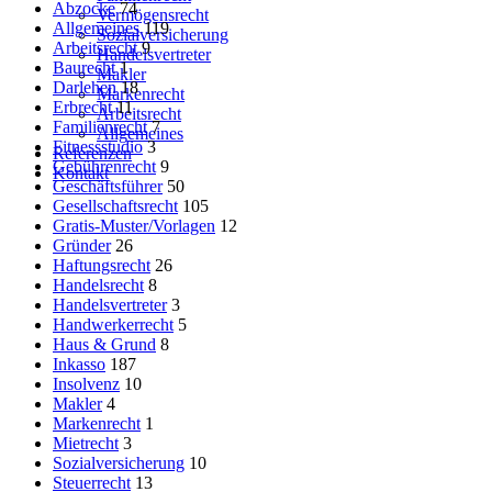
Abzocke
74
Vermögensrecht
Allgemeines
119
Sozialversicherung
Arbeitsrecht
9
Handelsvertreter
Baurecht
1
Makler
Darlehen
18
Markenrecht
Erbrecht
11
Arbeitsrecht
Familienrecht
7
Allgemeines
Fitnessstudio
3
Referenzen
Gebührenrecht
9
Kontakt
Geschäftsführer
50
Gesellschaftsrecht
105
Gratis-Muster/Vorlagen
12
Gründer
26
Haftungsrecht
26
Handelsrecht
8
Handelsvertreter
3
Handwerkerrecht
5
Haus & Grund
8
Inkasso
187
Insolvenz
10
Makler
4
Markenrecht
1
Mietrecht
3
Sozialversicherung
10
Steuerrecht
13