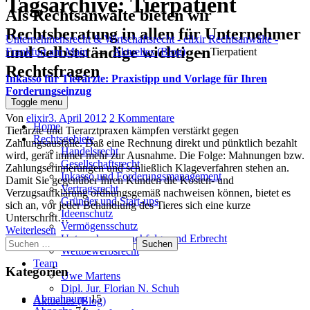
Tagsarchive:
Tierpatient
Als Rechtsanwälte bieten wir
Rechtsberatung in allen für Unternehmer
Unternehmensrecht & Wirtschaftsrecht - elixir Rechtsanwälte -
und Selbstständige wichtigen
Frankfurt am Main
→
Aktuelles (Blog)
→
Tierpatient
Rechtsfragen
Inkasso für Tierärzte: Praxistipp und Vorlage für Ihren
Forderungseinzug
Toggle menu
Author
Posted
zu
Von
elixir
3. April 2012
2 Kommentare
Home
on
Inkasso
Tierärzte und Tierarztpraxen kämpfen verstärkt gegen
Rechtsgebiete
für
Zahlungsausfälle. Daß eine Rechnung direkt und pünktlich bezahlt
Handelsrecht
Tierärzte:
wird, gerät immer mehr zur Ausnahme. Die Folge: Mahnungen bzw.
Gesellschaftsrecht
Praxistipp
Zahlungserinnerungen und schließlich Klageverfahren stehen an.
Inkasso und Forderungsmanagement
und
Damit Sie gegenüber Ihren Kunden die Kosten- und
Vertragsrecht
Vorlage
Verzugsaufklärung ordnungsgemäß nachweisen können, bietet es
Gründer und Start-ups
für
sich an, vor jeder Behandlung des Tieres sich eine kurze
Ideenschutz
Ihren
Unterschrift…
Vermögensschutz
Forderungseinzug
Weiterlesen
Unternehmensnachfolge und Erbrecht
Suchen
Wettbewerbsrecht
nach:
Team
Kategorien
Uwe Martens
Dipl. Jur. Florian N. Schuh
Abmahnung
15
Aktuelles (Blog)