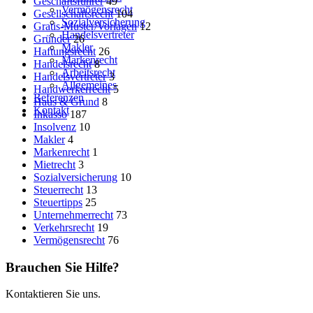
Geschäftsführer
49
Vermögensrecht
Gesellschaftsrecht
104
Sozialversicherung
Gratis-Muster/Vorlagen
12
Handelsvertreter
Gründer
26
Makler
Haftungsrecht
26
Markenrecht
Handelsrecht
8
Arbeitsrecht
Handelsvertreter
3
Allgemeines
Handwerkerrecht
5
Referenzen
Haus & Grund
8
Kontakt
Inkasso
187
Insolvenz
10
Makler
4
Markenrecht
1
Mietrecht
3
Sozialversicherung
10
Steuerrecht
13
Steuertipps
25
Unternehmerrecht
73
Verkehrsrecht
19
Vermögensrecht
76
Brauchen Sie Hilfe?
Kontaktieren Sie uns.