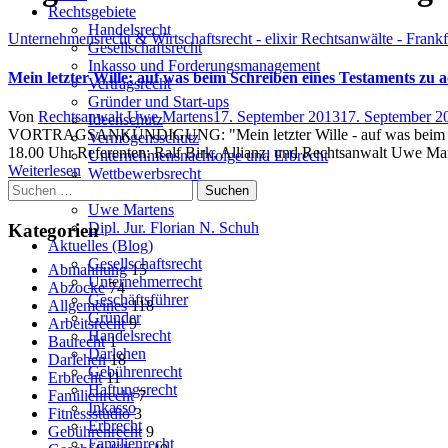
Rechtsgebiete
Handelsrecht
Unternehmensrecht & Wirtschaftsrecht - elixir Rechtsanwälte - Frank
Gesellschaftsrecht
Inkasso und Forderungsmanagement
Mein letzter Wille: auf was beim Schreiben eines Testaments zu ac
Vertragsrecht
Gründer und Start-ups
Author
Posted
Von
Rechtsanwalt Uwe Martens
17. September 2013
17. September 2
Ideenschutz
on
VORTRAGSANKÜNDIGUNG: "Mein letzter Wille - auf was beim Schreibe
Vermögensschutz
18.00 Uhr Referenten: Ralf Birk, Allianz, und Rechtsanwalt Uwe Mar
Unternehmensnachfolge und Erbrecht
Weiterlesen
Wettbewerbsrecht
Suchen
Team
nach:
Uwe Martens
Dipl. Jur. Florian N. Schuh
Kategorien
Aktuelles (Blog)
Gesellschaftsrecht
Abmahnung
15
Unternehmerrecht
Abzocke
74
Geschäftsführer
Allgemeines
118
Gründer
Arbeitsrecht
9
Handelsrecht
Baurecht
1
Darlehen
Darlehen
18
Gebührenrecht
Erbrecht
11
Haftungsrecht
Familienrecht
7
Inkasso
Fitnessstudio
3
Erbrecht
Gebührenrecht
9
Familienrecht