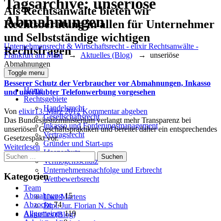
Tagsarchive:
unseriöse
Als Rechtsanwälte bieten wir
Abmahnungen
Rechtsberatung in allen für Unternehmer
und Selbstständige wichtigen
Unternehmensrecht & Wirtschaftsrecht - elixir Rechtsanwälte -
Rechtsfragen
Frankfurt am Main
→
Aktuelles (Blog)
→
unseriöse
Abmahnungen
Toggle menu
Besserer Schutz der Verbraucher vor Abmahnungen, Inkasso
Home
und unerlaubter Telefonwerbung vorgesehen
Rechtsgebiete
Handelsrecht
Author
Posted
Von
elixir
13. März 2012
Kommentar abgeben
Gesellschaftsrecht
on
Das Bundesjustizministerium verlangt mehr Transparenz bei
Inkasso und Forderungsmanagement
unseriösen Geschäftspraktiken und bereitet daher ein entsprechendes
Vertragsrecht
Gesetzespakt vor.
Gründer und Start-ups
Weiterlesen
Ideenschutz
Suchen
Vermögensschutz
nach:
Unternehmensnachfolge und Erbrecht
Kategorien
Wettbewerbsrecht
Team
Abmahnung
15
Uwe Martens
Abzocke
74
Dipl. Jur. Florian N. Schuh
Allgemeines
119
Aktuelles (Blog)