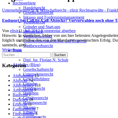
Rechtsgebiete
Handelsrecht
Unternehmensrecht & Wirtschaftsrecht - elixir Rechtsanwälte - Frank
Gesellschaftsrecht
Inkasso und Forderungsmanagement
Endspurt bei Call-by-Call-Abzocke? Vorvorwahlen noch ohne T
Vertragsrecht
Gründer und Start-ups
Author
Posted
Von
elixir
11. Juli 2012
Kommentar abgeben
Ideenschutz
on
Hinweis: In sämtlichen, bisher von uns hier betreuten Angelegenheite
Vermögensschutz
folglich unmittelbar den von den Mandanten gewünschten Erfolg. Durc
Unternehmensnachfolge und Erbrecht
sammeln, sind…
Wettbewerbsrecht
Weiterlesen
Team
Suchen
Uwe Martens
nach:
Dipl. Jur. Florian N. Schuh
Aktuelles (Blog)
Kategorien
Gesellschaftsrecht
Unternehmerrecht
Abmahnung
15
Geschäftsführer
Abzocke
74
Gründer
Allgemeines
118
Handelsrecht
Arbeitsrecht
9
Darlehen
Baurecht
1
Gebührenrecht
Darlehen
18
Haftungsrecht
Erbrecht
11
Inkasso
Familienrecht
7
Erbrecht
Fitnessstudio
3
Familienrecht