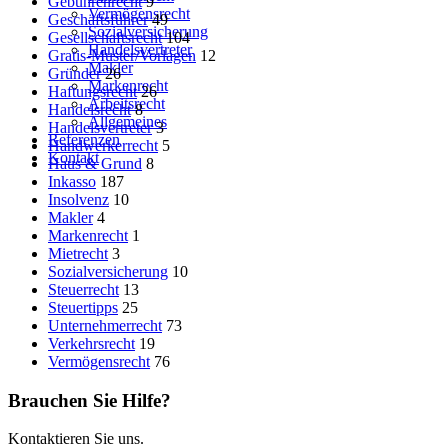
Gebührenrecht
9
Vermögensrecht
Geschäftsführer
49
Sozialversicherung
Gesellschaftsrecht
104
Handelsvertreter
Gratis-Muster/Vorlagen
12
Makler
Gründer
26
Markenrecht
Haftungsrecht
26
Arbeitsrecht
Handelsrecht
8
Allgemeines
Handelsvertreter
3
Referenzen
Handwerkerrecht
5
Kontakt
Haus & Grund
8
Inkasso
187
Insolvenz
10
Makler
4
Markenrecht
1
Mietrecht
3
Sozialversicherung
10
Steuerrecht
13
Steuertipps
25
Unternehmerrecht
73
Verkehrsrecht
19
Vermögensrecht
76
Brauchen Sie Hilfe?
Kontaktieren Sie uns.