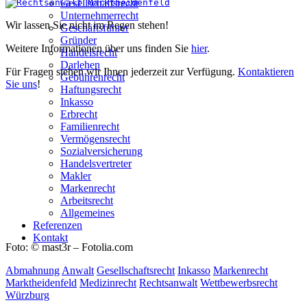
Gesellschaftsrecht
Unternehmerrecht
Wir lassen Sie nicht im Regen stehen!
Geschäftsführer
Gründer
Weitere Informationen über uns finden Sie
hier
.
Handelsrecht
Darlehen
Für Fragen stehen wir Ihnen jederzeit zur Verfügung.
Kontaktieren
Gebührenrecht
Sie uns
!
Haftungsrecht
Inkasso
Erbrecht
Familienrecht
Vermögensrecht
Sozialversicherung
Handelsvertreter
Makler
Markenrecht
Arbeitsrecht
Allgemeines
Referenzen
Kontakt
Foto: © mast3r – Fotolia.com
Abmahnung
Anwalt
Gesellschaftsrecht
Inkasso
Markenrecht
Marktheidenfeld
Medizinrecht
Rechtsanwalt
Wettbewerbsrecht
Würzburg