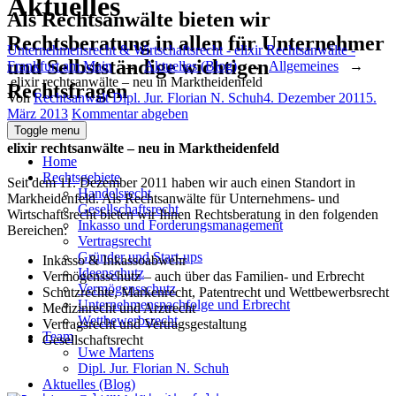
Aktuelles
Als Rechtsanwälte bieten wir
Rechtsberatung in allen für Unternehmer
Unternehmensrecht & Wirtschaftsrecht - elixir Rechtsanwälte -
und Selbstständige wichtigen
Frankfurt am Main
→
Aktuelles (Blog)
→
Allgemeines
→
elixir rechtsanwälte – neu in Marktheidenfeld
Rechtsfragen
Author
Posted
Von
Rechtsanwalt Dipl. Jur. Florian N. Schuh
4. Dezember 2011
5.
on
März 2013
Kommentar abgeben
Toggle menu
elixir rechtsanwälte – neu in Marktheidenfeld
Home
Rechtsgebiete
Seit dem 11. Dezember 2011 haben wir auch einen Standort in
Handelsrecht
Markheidenfeld. Als Rechtsanwälte für Unternehmens- und
Gesellschaftsrecht
Wirtschaftsrecht bieten wir Ihnen Rechtsberatung in den folgenden
Inkasso und Forderungsmanagement
Bereichen:
Vertragsrecht
Gründer und Start-ups
Inkasso & Inkassoabwehr
Ideenschutz
Vermögensschutz – auch über das Familien- und Erbrecht
Vermögensschutz
Schutzrechte, Markenrecht, Patentrecht und Wettbewerbsrecht
Unternehmensnachfolge und Erbrecht
Medizinrecht und Arztrecht
Wettbewerbsrecht
Vertragsrecht und Vertragsgestaltung
Team
Gesellschaftsrecht
Uwe Martens
Dipl. Jur. Florian N. Schuh
Aktuelles (Blog)