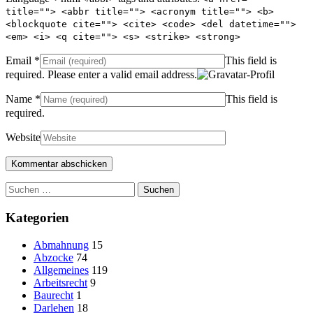
title=""> <abbr title=""> <acronym title=""> <b>
<blockquote cite=""> <cite> <code> <del datetime="">
<em> <i> <q cite=""> <s> <strike> <strong>
Email
*
This field is
required.
Please enter a valid email address.
Name
*
This field is
required.
Website
Suchen
nach:
Kategorien
Abmahnung
15
Abzocke
74
Allgemeines
119
Arbeitsrecht
9
Baurecht
1
Darlehen
18