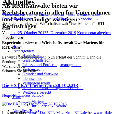
Aktuelles
Als Rechtsanwälte bieten wir
Rechtsberatung in allen für Unternehmer
Unternehmensrecht & Wirtschaftsrecht - elixir Rechtsanwälte -
und Selbstständige wichtigen
Frankfurt am Main
→
Aktuelles (Blog)
→
Abzocke
→
Experteninterview mit Wirtschaftsanwalt Uwe Martens für RTL
Rechtsfragen
extra
Author
Posted
Von
elixir
25. Oktober 2013
5. Dezember 2019
Kommentar abgeben
on
Toggle menu
Experteninterview mit Wirtschaftsanwalt Uwe Martens für
Home
RTL extra
Rechtsgebiete
Handelsrecht
Es wurde bereits abgedreht. Nun erfolgt der Schnitt. Dann die
Gesellschaftsrecht
Sendung.
Inkasso und Forderungsmanagement
Wir sind dabei!
Vertragsrecht
Schauen Sie hier rein:
Gründer und Start-ups
Ideenschutz
Vermögensschutz
Die EXTRA-Themen am 28.10.2013
Unternehmensnachfolge und Erbrecht
Wettbewerbsrecht
Neuer Strompreis-Schock
Team
Uwe Martens
Dipl. Jur. Florian N. Schuh
Aktuelles (Blog)
Lies mehr über
Extra – Das RTL-Magazin – RTL.de
bei
www.rtl.de