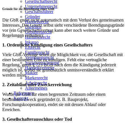
Gesellschaftsrecht
Unternehmerrecht
Gründe für die Beendigung einer GbR
Geschäftsführer
Gründer
Die GbR endet nicht automatisch mit dem Verlust des gemeinsamen
Handelsrecht
Interesses. Das Gesetz selbst sieht verschiedene Beendigungsgründe
Darlehen
vor (ein Gesellschaftsvertrag kann aber noch weitere Gründe und
Gebührenrecht
Regelungen enthalten):
Haftungsrecht
Inkasso
1. O
rdentliche Kündigung eines Gesellschafters
Erbrecht
Familienrecht
Viele GbR-Verträge sehen die Möglichkeit vor, die Gesellschaft mit
Vermögensrecht
einer bestimmten Frist zu kündigen. Fehlt eine vertragliche
Sozialversicherung
Regelung, greift § 723 BGB nach dem die Kündigung jederzeit
Handelsvertreter
möglich ist, wobei sie grundsätzlich unmissverständlich erklärt
Makler
werden muss.
Markenrecht
Arbeitsrecht
2. Zeitablauf oder Zweckerreichung
Allgemeines
Referenzen
Wurde die GbR für einen begrenzten Zeitraum oder einen
Kontakt
bestimmten Zweck gegründet (z. B. Bauprojekt,
Forschungskooperation), endet sie mit dessen Ablauf oder
Erreichen.
3. Gesellschafterausschluss oder Tod