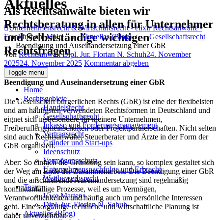
Aktuelles
Als Rechtsanwälte bieten wir
Rechtsberatung in allen für Unternehmer
Unternehmensrecht & Wirtschaftsrecht - elixir Rechtsanwälte -
und Selbstständige wichtigen
Frankfurt am Main
→
Aktuelles (Blog)
→
Gesellschaftsrecht
→
Beendigung und Auseinandersetzung einer GbR
Rechtsfragen
Author
Posted
Von
Rechtsanwalt Dipl. Jur. Florian N. Schuh
24. November
on
2025
24. November 2025
Kommentar abgeben
Toggle menu
Beendigung und Auseinandersetzung einer GbR
Home
Rechtsgebiete
Die Gesellschaft bürgerlichen Rechts (GbR) ist eine der flexibelsten
Handelsrecht
und am häufigsten verwendeten Rechtsformen in Deutschland und
Gesellschaftsrecht
eignet sich insbesondere für kleinere Unternehmen,
Inkasso und Forderungsmanagement
Freiberuflergemeinschaften oder Projektpartnerschaften. Nicht selten
Vertragsrecht
sind auch Rechtsanwälte, Steuerberater und Ärzte in der Form der
Gründer und Start-ups
GbR organisiert.
Ideenschutz
Vermögensschutz
Aber: So einfach die Gründung sein kann, so komplex gestaltet sich
Unternehmensnachfolge und Erbrecht
der Weg am Ende der Zusammenarbeit. Die Beendigung einer GbR
Wettbewerbsrecht
und die anschließende Auseinandersetzung sind regelmäßig
Team
konfliktanfällige Prozesse, weil es um Vermögen,
Uwe Martens
Verantwortlichkeiten und häufig auch um persönliche Interessen
Dipl. Jur. Florian N. Schuh
geht. Eine sorgfältige rechtliche und wirtschaftliche Planung ist
Aktuelles (Blog)
daher unverzichtbar.