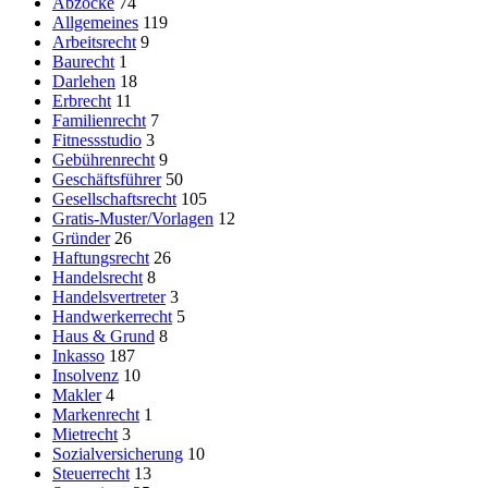
Abzocke
74
Allgemeines
119
Arbeitsrecht
9
Baurecht
1
Darlehen
18
Erbrecht
11
Familienrecht
7
Fitnessstudio
3
Gebührenrecht
9
Geschäftsführer
50
Gesellschaftsrecht
105
Gratis-Muster/Vorlagen
12
Gründer
26
Haftungsrecht
26
Handelsrecht
8
Handelsvertreter
3
Handwerkerrecht
5
Haus & Grund
8
Inkasso
187
Insolvenz
10
Makler
4
Markenrecht
1
Mietrecht
3
Sozialversicherung
10
Steuerrecht
13