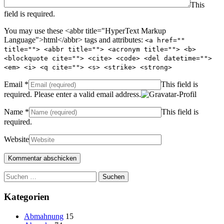
This
field is required.
You may use these <abbr title="HyperText Markup
Language">html</abbr> tags and attributes:
<a href=""
title=""> <abbr title=""> <acronym title=""> <b>
<blockquote cite=""> <cite> <code> <del datetime="">
<em> <i> <q cite=""> <s> <strike> <strong>
Email
*
This field is
required.
Please enter a valid email address.
Name
*
This field is
required.
Website
Suchen
nach:
Kategorien
Abmahnung
15