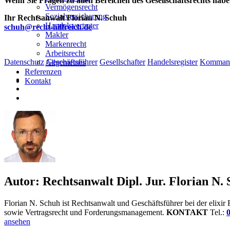
Wenn Sie Fragen zu allen Bereichen des Gesellschaftsrechts hab
Vermögensrecht
Sozialversicherung
Ihr Rechtsanwalt Florian N. Schuh
Handelsvertreter
schuh@recht-hilfreich.de
Makler
Markenrecht
Arbeitsrecht
Datenschutz
Geschäftsführer
Gesellschafter
Handelsregister
Kommand
Allgemeines
Referenzen
Kontakt
Autor:
Rechtsanwalt Dipl. Jur. Florian N.
Florian N. Schuh ist Rechtsanwalt und Geschäftsführer bei der elixi
sowie Vertragsrecht und Forderungsmanagement.
KONTAKT
Tel.:
0
ansehen