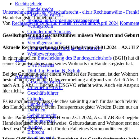
Rechtsgebiete
Handelsrecht
Unternehmensrecht & Wirtschaftsrecht - elixir Rechtsanwälte - Frank
Gesellschaftsrecht
Handelsregister hinnehmen
Inkasso und Forderungsmanagement
Author
Posted
Von
Rechtsanwalt Dipl. Jur. Florian N. Schuh
8. April 2024
Komment
Vertragsrecht
on
Gründer und Start-ups
Gesellschafter und Geschäftsführer müssen Wohnort und Gebur
Ideenschutz
Vermögensschutz
Aktuelle Rechtsprechung (BGH Urteil vom 23.01.2024 – Az.: II 
Unternehmensnachfolge und Erbrecht
Wettbewerbsrecht
In einer aktuellen
Entscheidung des Bundesgerichtshofs
(BGH) hat di
Team
seines Geburtsdatums und seines Wohnorts im Handelsregister hat.
Uwe Martens
Dipl. Jur. Florian N. Schuh
Bei der Gründung oder einem Wechsel der Personen, ist der Wohnort
Aktuelles (Blog)
besteht nicht, wenn die Datenverarbeitung aufgrund von Art. 6 Abs. 1
Gesellschaftsrecht
nach Art. 6 Abs. 1 Buchst. e DSGVO erlaubt wäre. Auch ein Anspruc
Unternehmerrecht
hier nicht.
Geschäftsführer
Gründer
Es ist anzunehmen, dass Gleiches zukünftig auch für das noch relativ 
Handelsrecht
des Handelsregisters. Beim Transparenzregister Werden Daten nur a
Darlehen
Gebührenrecht
In der Parallelsache des BGH vom 23.1.2024, Az.: II ZB 8/23 begehr
Haftungsrecht
Handelsregister sowie hilfsweise, Geburtsdatum und Wohnort erst nach
Inkasso
des Geschäftsführers auch für den Fall eines Kommanditisten gilt.
Erbrecht
Familienrecht