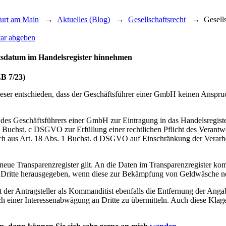
furt am Main
→
Aktuelles (Blog)
→
Gesellschaftsrecht
→
Gesell
ar abgeben
tsdatum im Handelsregister hinnehmen
ZB 7/23)
eser entschieden, dass der Geschäftsführer einer GmbH keinen Ansp
 des Geschäftsführers einer GmbH zur Eintragung in das Handelsregi
 Buchst. c DSGVO zur Erfüllung einer rechtlichen Pflicht des Verantwo
h aus Art. 18 Abs. 1 Buchst. d DSGVO auf Einschränkung der Verarbei
neue Transparenzregister gilt. An die Daten im Transparenzregister komm
n Dritte herausgegeben, wenn diese zur Bekämpfung von Geldwäsche no
t der Antragsteller als Kommanditist ebenfalls die Entfernung der An
 einer Interessenabwägung an Dritte zu übermitteln. Auch diese Klage 