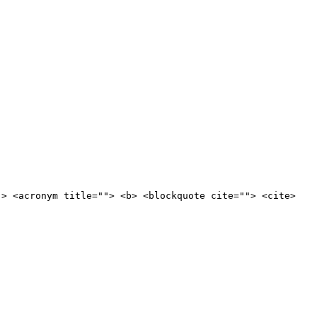
"> <acronym title=""> <b> <blockquote cite=""> <cite>