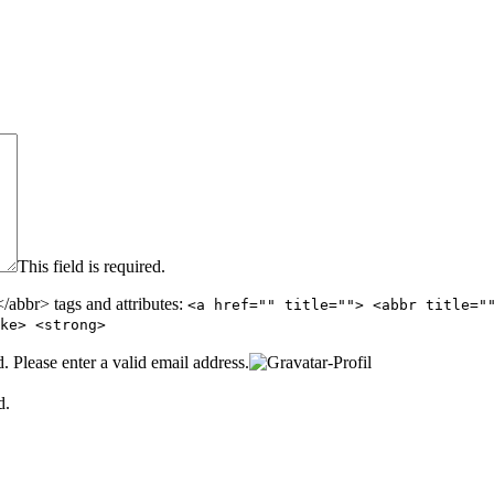
This field is required.
abbr> tags and attributes:
<a href="" title=""> <abbr title="
ke> <strong>
d.
Please enter a valid email address.
d.