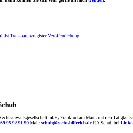
en, dann können Sie sich sehr gerne an mich
wenden
.
itist
Transparenzregister
Veröffentlichung
 Schuh
r Rechtsanwaltsgesellschaft mbH, Frankfurt am Main, mit den Tätigkei
69 95 92 91 90
Mail:
schuh@recht-hilfreich.de
RA Schuh bei
Linke