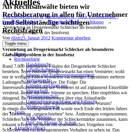
Aktuelles
Als Rechtsanwälte bieten wir
Rechtsberatung in allen für Unternehmer
Unternehmensrecht & Wirtschaftsrecht - elixir Rechtsanwälte -
und Selbstständige wichtigen
Frankfurt am Main
→
Aktuelles (Blog)
→
Inkasso
→
Vermietung an Drogeriemarkt Schlecker als besonderes
Rechtsfragen
Glaeubigerproblem in der Insolvenz
Author
Posted
Von
elixir
25. Januar 2012
Kommentar abgeben
on
Toggle menu
Vermietung an Drogeriemarkt Schlecker als besonderes
Home
Glaeubigerproblem in der Insolvenz
Rechtsgebiete
Handelsrecht
Rund 7.000 angemietete Filialen der Drogeriekette Schlecker
Gesellschaftsrecht
bestehen. Jeder einzelne Drogeriemarkt hat einen Vermieter; wohl
Inkasso und Forderungsmanagement
nur in wenigen Fällen vermietete ein einziger Eigentümer mehrere
Vertragsrecht
Ladengeschäfte an Schlecker. Die Folge: Die
Gründer und Start-ups
Interessenwahrnehmung der Vermieter ist auf zigtausend Einzelfälle
Ideenschutz
verstreut, anstatt mit einer Stimme zu sprechen. Hier empfehlen wir
Vermögensschutz
dringend, die Vermieterinteressen über eine Anlaufstelle
Unternehmensnachfolge und Erbrecht
zusammmenzuführen und wahrnehmen zu lassen. Warum?
Wettbewerbsrecht
In einem uns vorliegenden Fall wurde noch Ende des letzten Jahres
Team
der Mietvertrag „umgeschrieben“ bzw. Änderungen vorgenommen.
Uwe Martens
Schließen sich alle Vermieter der Schleckermärkte zusammen, kann
Dipl. Jur. Florian N. Schuh
erkannt werden, ob hierin ein systematisches Vorgehen von
Aktuelles (Blog)
Schlecker und ein krisengesteuertes Verhalten zu sehen ist. Das