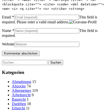
<blockquote cite=""> <cite> <code> <del datetime="">
<em> <i> <q cite=""> <s> <strike> <strong>
Email
*
This field is
required.
Please enter a valid email address.
Name
*
This field is
required.
Website
Suchen
nach:
Kategorien
Abmahnung
15
Abzocke
74
Allgemeines
119
Arbeitsrecht
9
Baurecht
1
Darlehen
18
Erbrecht
11