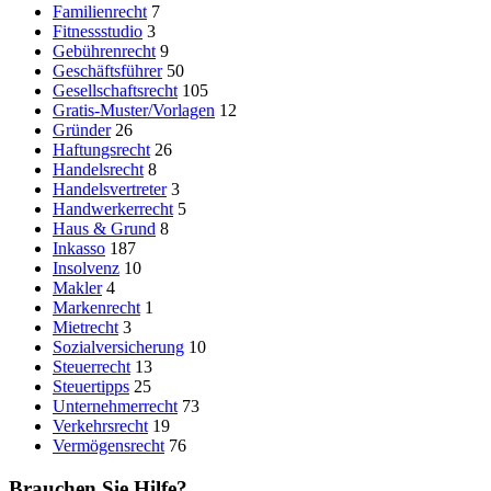
Familienrecht
7
Fitnessstudio
3
Gebührenrecht
9
Geschäftsführer
50
Gesellschaftsrecht
105
Gratis-Muster/Vorlagen
12
Gründer
26
Haftungsrecht
26
Handelsrecht
8
Handelsvertreter
3
Handwerkerrecht
5
Haus & Grund
8
Inkasso
187
Insolvenz
10
Makler
4
Markenrecht
1
Mietrecht
3
Sozialversicherung
10
Steuerrecht
13
Steuertipps
25
Unternehmerrecht
73
Verkehrsrecht
19
Vermögensrecht
76
Brauchen Sie Hilfe?