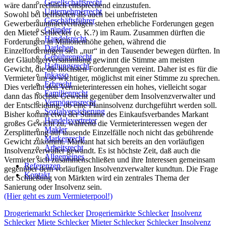
Gesellschaftsrecht
wäre dann rechtlich entsprechend einzustufen.
Unternehmerrecht
Sowohl bei befristeten als auch bei unbefristeten
Geschäftsführer
Gewerberaummietverträgen stehen erhebliche Forderungen gegen
Gründer
den Mieter Schlecker (e. K.?) im Raum. Zusammen dürften die
Handelsrecht
Forderungen in Millionenhöhe gehen, während die
Darlehen
Einzelforderungen sich „nur“ in den Tausender bewegen dürften. In
Gebührenrecht
der Gläubigerversammlung gewinnt die Stimme am meisten
Haftungsrecht
Gewicht, die die höchsten Forderungen vereint. Daher ist es für die
Inkasso
Vermieter um so wichtiger, möglichst mit einer Stimme zu sprechen.
Erbrecht
Dies verleiht den Vermieterinteressen ein hohes, vielleicht sogar
Familienrecht
dann das höchste Gewicht gegenüber dem Insolvenzverwalter und
Vermögensrecht
der Entscheidung, ob eine Planinsolvenz durchgeführt werden soll.
Sozialversicherung
Bisher kommt etwa der Stimme des Einkaufsverbandes Markant
Handelsvertreter
großes Gewicht zu, während die Vermieterinteressen wegen der
Makler
Zersplitterung auf tausende Einzelfälle noch nicht das gebührende
Markenrecht
Gewicht zukommt. Markant hat sich bereits an den vorläufigen
Arbeitsrecht
Insolvenzverwalter gewandt. Es ist höchste Zeit, daß auch die
Allgemeines
Vermieter sich zusammenschließen und ihre Interessen gemeinsam
Referenzen
gegenüber dem vorläufigen Insolvenzverwalter kundtun. Die Frage
Kontakt
der Schließung von Märkten wird ein zentrales Thema der
Sanierung oder Insolvenz sein.
(Hier geht es zum Vermieterpool!)
Drogeriemarkt Schlecker
Drogeriemärkte Schlecker
Insolvenz
Schlecker
Miete Schlecker
Mieter Schlecker
Schlecker Insolvenz