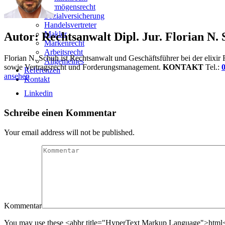
Vermögensrecht
Sozialversicherung
Handelsvertreter
Makler
Autor:
Rechtsanwalt Dipl. Jur. Florian N.
Markenrecht
Arbeitsrecht
Florian N. Schuh ist Rechtsanwalt und Geschäftsführer bei der elixi
Allgemeines
sowie Vertragsrecht und Forderungsmanagement.
KONTAKT
Tel.:
0
Referenzen
ansehen
Kontakt
Linkedin
Schreibe einen Kommentar
Your email address will not be published.
Kommentar
You may use these <abbr title="HyperText Markup Language">html</