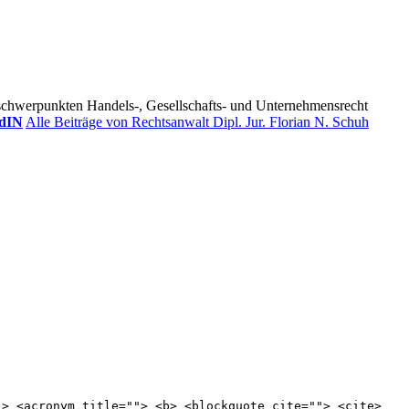
tsschwerpunkten Handels-, Gesellschafts- und Unternehmensrecht
dIN
Alle Beiträge von Rechtsanwalt Dipl. Jur. Florian N. Schuh
"> <acronym title=""> <b> <blockquote cite=""> <cite>