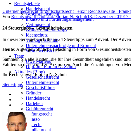
Rechtsgebiete
Handelsrecht
Unternehmensrecht & Wirtschaftsrecht - elixir Rechtsanwälte - Frank
Gesellschaftsrecht
Author
Posted
Von
Rechtsanwalt Dipl. Jur. Florian N. Schuh
18. Dezember 2019
17.
Inkasso und Forderungsmanagement
on
Vertragsrecht
24 Steuertipps – Gesundheitskosten
Gründer und Start-ups
Ideenschutz
In dieser Serie gebe ich Ihnen 24 Steuertipps zum Advent. Der Advent
Vermögensschutz
Unternehmensnachfolge und Erbrecht
Heute
: Außergewöhnliche Belastung in Form von Gesundheitskosten
Wettbewerbsrecht
Team
Sammeln Sie alle Kosten, die für Ihre Gesundheit angefallen sind un
Uwe Martens
Fahrten zu diesen und zu Arztpraxen. Auch die Zuzahlungen von Med
Dipl. Jur. Florian N. Schuh
Aktuelles (Blog)
Ihr Rechtsanwalt Florian N. Schuh
Gesellschaftsrecht
Unternehmerrecht
Steuertipps
Geschäftsführer
Gründer
Handelsrecht
Darlehen
Gebührenrecht
Haftungsrecht
Inkasso
Erbrecht
Familienrecht