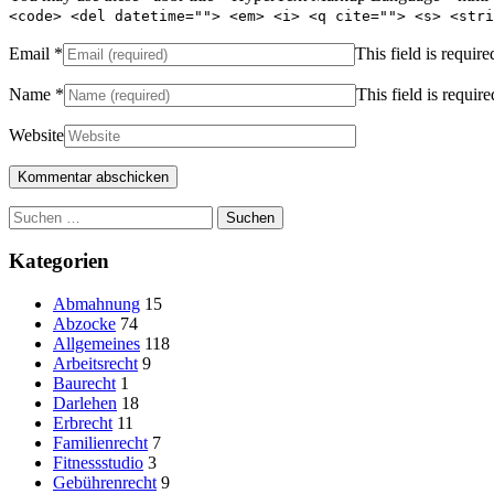
<code> <del datetime=""> <em> <i> <q cite=""> <s> <stri
Email
*
This field is require
Name
*
This field is require
Website
Suchen
nach:
Kategorien
Abmahnung
15
Abzocke
74
Allgemeines
118
Arbeitsrecht
9
Baurecht
1
Darlehen
18
Erbrecht
11
Familienrecht
7
Fitnessstudio
3
Gebührenrecht
9