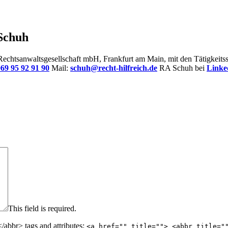
 Schuh
r Rechtsanwaltsgesellschaft mbH, Frankfurt am Main, mit den Tätigkei
69 95 92 91 90
Mail:
schuh@recht-hilfreich.de
RA Schuh bei
Linke
This field is required.
abbr> tags and attributes:
<a href="" title=""> <abbr title="