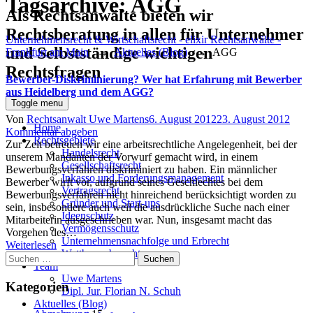
Tagsarchive:
AGG
Als Rechtsanwälte bieten wir
Rechtsberatung in allen für Unternehmer
Unternehmensrecht & Wirtschaftsrecht - elixir Rechtsanwälte -
und Selbstständige wichtigen
Frankfurt am Main
→
Aktuelles (Blog)
→
AGG
Rechtsfragen
Bewerber-Diskriminierung? Wer hat Erfahrung mit Bewerber
aus Heidelberg und dem AGG?
Toggle menu
Author
Posted
Von
Rechtsanwalt Uwe Martens
6. August 2012
23. August 2012
Home
on
Kommentar abgeben
Rechtsgebiete
Zur Zeit betreuen wir eine arbeitsrechtliche Angelegenheit, bei der
Handelsrecht
unserem Mandanten der Vorwurf gemacht wird, in einem
Gesellschaftsrecht
Bewerbungsverfahren diskriminiert zu haben. Ein männlicher
Inkasso und Forderungsmanagement
Bewerber wirft vor, aufgrund seines Geschlechtes bei dem
Vertragsrecht
Bewerbungsverfahren nicht hinreichend berücksichtigt worden zu
Gründer und Start-ups
sein, insbesondere auch weil die ausdrückliche Suche nach einer
Ideenschutz
Mitarbeiterin ausgeschrieben war. Nun, insgesamt macht das
Vermögensschutz
Vorgehen des…
Unternehmensnachfolge und Erbrecht
Weiterlesen
Wettbewerbsrecht
Suchen
Team
nach:
Uwe Martens
Kategorien
Dipl. Jur. Florian N. Schuh
Aktuelles (Blog)