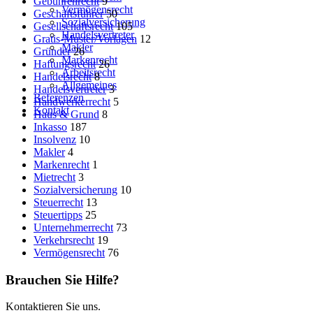
Gebührenrecht
9
Vermögensrecht
Geschäftsführer
50
Sozialversicherung
Gesellschaftsrecht
105
Handelsvertreter
Gratis-Muster/Vorlagen
12
Makler
Gründer
26
Markenrecht
Haftungsrecht
26
Arbeitsrecht
Handelsrecht
8
Allgemeines
Handelsvertreter
3
Referenzen
Handwerkerrecht
5
Kontakt
Haus & Grund
8
Inkasso
187
Insolvenz
10
Makler
4
Markenrecht
1
Mietrecht
3
Sozialversicherung
10
Steuerrecht
13
Steuertipps
25
Unternehmerrecht
73
Verkehrsrecht
19
Vermögensrecht
76
Brauchen Sie Hilfe?
Kontaktieren Sie uns.