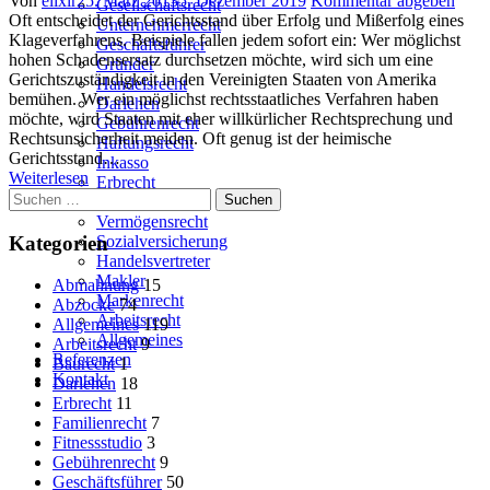
Von
elixir
25. März 2013
5. Dezember 2019
Kommentar abgeben
Gesellschaftsrecht
on
Oft entscheidet der Gerichtsstand über Erfolg und Mißerfolg eines
Unternehmerrecht
Klageverfahrens. Beispiele fallen jedem sofort ein: Wer möglichst
Geschäftsführer
hohen Schadensersatz durchsetzen möchte, wird sich um eine
Gründer
Gerichtszuständigkeit in den Vereinigten Staaten von Amerika
Handelsrecht
bemühen. Wer ein möglichst rechtsstaatliches Verfahren haben
Darlehen
möchte, wird Staaten mit eher willkürlicher Rechtsprechung und
Gebührenrecht
Rechtsunsicherheit meiden. Oft genug ist der heimische
Haftungsrecht
Gerichtsstand…
Inkasso
Weiterlesen
Erbrecht
Suchen
Familienrecht
nach:
Vermögensrecht
Kategorien
Sozialversicherung
Handelsvertreter
Makler
Abmahnung
15
Markenrecht
Abzocke
74
Arbeitsrecht
Allgemeines
119
Allgemeines
Arbeitsrecht
9
Referenzen
Baurecht
1
Kontakt
Darlehen
18
Erbrecht
11
Familienrecht
7
Fitnessstudio
3
Gebührenrecht
9
Geschäftsführer
50