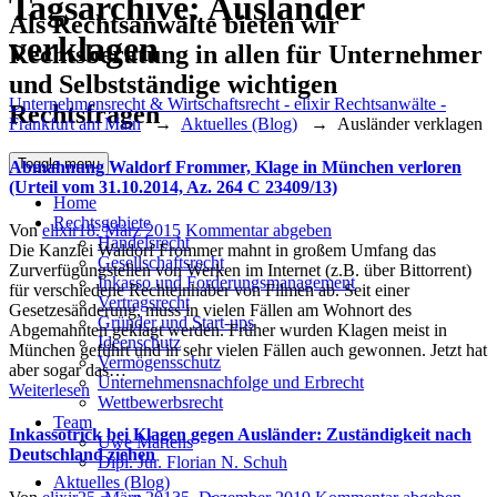
Tagsarchive:
Ausländer
Als Rechtsanwälte bieten wir
verklagen
Rechtsberatung in allen für Unternehmer
und Selbstständige wichtigen
Unternehmensrecht & Wirtschaftsrecht - elixir Rechtsanwälte -
Rechtsfragen
Frankfurt am Main
→
Aktuelles (Blog)
→
Ausländer verklagen
Toggle menu
Abmahnung Waldorf Frommer, Klage in München verloren
(Urteil vom 31.10.2014, Az. 264 C 23409/13)
Home
Rechtsgebiete
Author
Posted
Von
elixir
18. März 2015
Kommentar abgeben
Handelsrecht
on
Die Kanzlei Waldorf Frommer mahnt in großem Umfang das
Gesellschaftsrecht
Zurverfügungstellen von Werken im Internet (z.B. über Bittorrent)
Inkasso und Forderungsmanagement
für verschiedene Rechteinhaber von Filmen ab. Seit einer
Vertragsrecht
Gesetzesänderung, muss in vielen Fällen am Wohnort des
Gründer und Start-ups
Abgemahnten geklagt werden. Früher wurden Klagen meist in
Ideenschutz
München geführt und in sehr vielen Fällen auch gewonnen. Jetzt hat
Vermögensschutz
aber sogar das…
Unternehmensnachfolge und Erbrecht
Weiterlesen
Wettbewerbsrecht
Team
Inkassotrick bei Klagen gegen Ausländer: Zuständigkeit nach
Uwe Martens
Deutschland ziehen
Dipl. Jur. Florian N. Schuh
Aktuelles (Blog)
Author
Posted