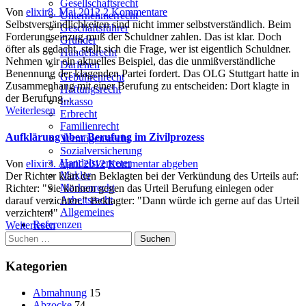
Gesellschaftsrecht
Author
Posted
zu
Von
elixir
8. Mai 2012
2 Kommentare
Unternehmerrecht
on
Wer
Selbstverständlichkeiten sind nicht immer selbstverständlich. Beim
Geschäftsführer
muß
Forderungseinzug muß der Schuldner zahlen. Das ist klar. Doch
Gründer
zahlen?
öfter als gedacht, stellt sich die Frage, wer ist eigentlich Schuldner.
Handelsrecht
Achten
Nehmen wir ein aktuelles Beispiel, das die unmißverständliche
Darlehen
Sie
Benennung der klagenden Partei fordert. Das OLG Stuttgart hatte in
Gebührenrecht
für
Zusammenhang mit einer Berufung zu entscheiden: Dort klagte in
Haftungsrecht
den
der Berufung…
Inkasso
erfolgreichen
Weiterlesen
Erbrecht
Forderungseinzug
Familienrecht
auf
Aufklärung über Berufung im Zivilprozess
Vermögensrecht
genaue
Sozialversicherung
Bezeichnung
Handelsvertreter
Author
Posted
Von
elixir
3. April 2012
Kommentar abgeben
der
Makler
on
Der Richter klärt den Beklagten bei der Verkündung des Urteils auf:
Schuldnerpartei
Markenrecht
Richter: "Sie können gegen das Urteil Berufung einlegen oder
Arbeitsrecht
darauf verzichten." Beklagter: "Dann würde ich gerne auf das Urteil
Allgemeines
verzichten!"
Referenzen
Weiterlesen
Kontakt
Suchen
nach:
Kategorien
Abmahnung
15
Abzocke
74