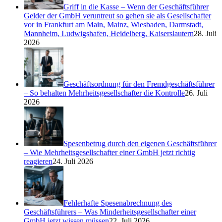
Griff in die Kasse – Wenn der Geschäftsführer
Gelder der GmbH veruntreut so gehen sie als Gesellschafter
vor in Frankfurt am Main, Mainz, Wiesbaden, Darmstadt,
Mannheim, Ludwigshafen, Heidelberg, Kaiserslautern
28. Juli
2026
Geschäftsordnung für den Fremdgeschäftsführer
– So behalten Mehrheitsgesellschafter die Kontrolle
26. Juli
2026
Spesenbetrug durch den eigenen Geschäftsführer
– Wie Mehrheitsgesellschafter einer GmbH jetzt richtig
reagieren
24. Juli 2026
Fehlerhafte Spesenabrechnung des
Geschäftsführers – Was Minderheitsgesellschafter einer
GmbH jetzt wissen müssen
22. Juli 2026