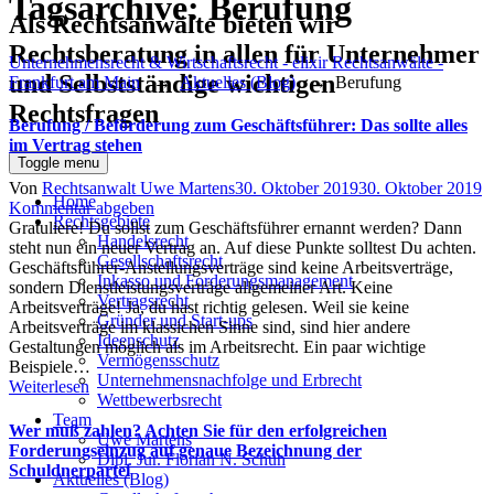
Tagsarchive:
Berufung
Als Rechtsanwälte bieten wir
Rechtsberatung in allen für Unternehmer
Unternehmensrecht & Wirtschaftsrecht - elixir Rechtsanwälte -
und Selbstständige wichtigen
Frankfurt am Main
→
Aktuelles (Blog)
→
Berufung
Rechtsfragen
Berufung / Beförderung zum Geschäftsführer: Das sollte alles
im Vertrag stehen
Toggle menu
Author
Posted
Von
Rechtsanwalt Uwe Martens
30. Oktober 2019
30. Oktober 2019
Home
on
Kommentar abgeben
Rechtsgebiete
Gratuliere! Du sollst zum Geschäftsführer ernannt werden? Dann
Handelsrecht
steht nun ein neuer Vertrag an. Auf diese Punkte solltest Du achten.
Gesellschaftsrecht
Geschäftsführer-Anstellungsverträge sind keine Arbeitsverträge,
Inkasso und Forderungsmanagement
sondern Dienstleistungsverträge allgemeiner Art. Keine
Vertragsrecht
Arbeitsverträge! Ja, du hast richtig gelesen. Weil sie keine
Gründer und Start-ups
Arbeitsverträge im klassichen Sinne sind, sind hier andere
Ideenschutz
Gestaltungen möglich als im Arbeitsrecht. Ein paar wichtige
Vermögensschutz
Beispiele…
Unternehmensnachfolge und Erbrecht
Weiterlesen
Wettbewerbsrecht
Team
Wer muß zahlen? Achten Sie für den erfolgreichen
Uwe Martens
Forderungseinzug auf genaue Bezeichnung der
Dipl. Jur. Florian N. Schuh
Schuldnerpartei
Aktuelles (Blog)