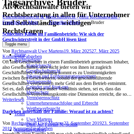
Tagsarchive:
Bruder
Als Rechtsanwälte bieten wir
Rechtsberatung in allen für Unternehmer
Unternehmensrecht & Wirtschaftsrecht - elixir Rechtsanwälte -
und Selbstständige wichtigen
Frankfurt am Main
→
Aktuelles (Blog)
→
Bruder
Rechtsfragen
Schlechtes Klima im Familienbetrieb: Wie sich der
Geschwisterstreit in der GmbH lösen lässt
Toggle menu
Author
Posted
Von
Rechtsanwalt Uwe Martens
19. März 2025
27. März 2025
Home
on
Kommentar abgeben
Rechtsgebiete
Oft sind Geschwister in einem Familienbetrieb gemeinsam Inhaber,
Handelsrecht
also Gesellschafter, aber nicht jeder von ihnen ist zugleich
Gesellschaftsrecht
Geschäftsführer. Regelmäßig kommt es zu Unstimmigkeiten
Inkasso und Forderungsmanagement
zwischen den Geschwistern, sobald der geschäftsführende
Vertragsrecht
Gesellschafter vermeintlich mehr Geld aus dem Betrieb entnimmt.
Gründer und Start-ups
Sei es, dass die Spesen außer Verhältnis stehen, sei es, dass das
Ideenschutz
Gesellschafter-Verrechnungskonto eine Dimension erreicht, die so…
Vermögensschutz
Weiterlesen
Unternehmensnachfolge und Erbrecht
Wettbewerbsrecht
Darlehen innerhalb der Familie: Worauf ist zu achten?
Team
Uwe Martens
Author
Posted
Von
Rechtsanwalt Uwe Martens
23. September 2019
23. September
Dipl. Jur. Florian N. Schuh
on
2019
Kommentar abgeben
Aktuelles (Blog)
Innerhalb einer Familie hilft man sich selbstverständlich schnell und