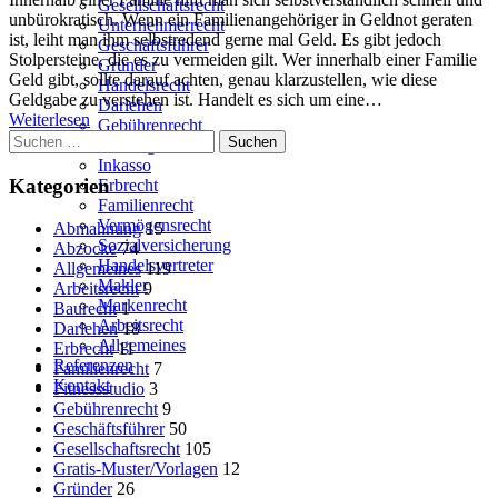
Gesellschaftsrecht
unbürokratisch. Wenn ein Familienangehöriger in Geldnot geraten
Unternehmerrecht
ist, leiht man ihm selbstredend gerne mal Geld. Es gibt jedoch
Geschäftsführer
Stolpersteine, die es zu vermeiden gilt. Wer innerhalb einer Familie
Gründer
Geld gibt, sollte darauf achten, genau klarzustellen, wie diese
Handelsrecht
Geldgabe zu verstehen ist. Handelt es sich um eine…
Darlehen
Weiterlesen
Gebührenrecht
Suchen
Haftungsrecht
nach:
Inkasso
Kategorien
Erbrecht
Familienrecht
Vermögensrecht
Abmahnung
15
Sozialversicherung
Abzocke
74
Handelsvertreter
Allgemeines
119
Makler
Arbeitsrecht
9
Markenrecht
Baurecht
1
Arbeitsrecht
Darlehen
18
Allgemeines
Erbrecht
11
Referenzen
Familienrecht
7
Kontakt
Fitnessstudio
3
Gebührenrecht
9
Geschäftsführer
50
Gesellschaftsrecht
105
Gratis-Muster/Vorlagen
12
Gründer
26