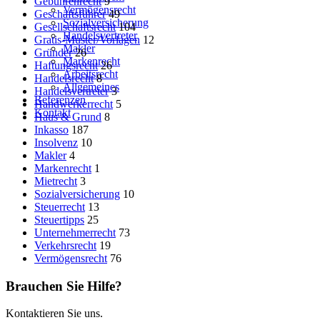
Gebührenrecht
9
Vermögensrecht
Geschäftsführer
49
Sozialversicherung
Gesellschaftsrecht
104
Handelsvertreter
Gratis-Muster/Vorlagen
12
Makler
Gründer
26
Markenrecht
Haftungsrecht
26
Arbeitsrecht
Handelsrecht
8
Allgemeines
Handelsvertreter
3
Referenzen
Handwerkerrecht
5
Kontakt
Haus & Grund
8
Inkasso
187
Insolvenz
10
Makler
4
Markenrecht
1
Mietrecht
3
Sozialversicherung
10
Steuerrecht
13
Steuertipps
25
Unternehmerrecht
73
Verkehrsrecht
19
Vermögensrecht
76
Brauchen Sie Hilfe?
Kontaktieren Sie uns.