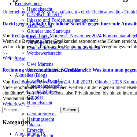
Rechtsgebiete
Handelsrecht
Unternehmensrecht & Wirtschaftsrecht - elixir Rechtsanwälte - Frank
Gesellschaftsrecht
Inkasso und Forderungsmanagement
David gegen Goliath: Rechtliche Schritte gegen horrende Anwa
Vertragsrecht
Gründer und Start-ups
Author
Posted
Von
Rechtsanwalt Uwe Martens
7. November 2024
Kommentar abge
Ideenschutz
on
Wenn die Rechnung Ihrer Großkanzlei astronomische Höhen erreicht, g
Vermögensschutz
wehren können: 1. Prüfung der Rechnung und der Vergütungsvereinba
Unternehmensnachfolge und Erbrecht
-…
Wettbewerbsrecht
Weiterlesen
Team
Uwe Martens
Dipl. Jur. Florian N. Schuh
Rechnung von renommierter Großkanzlei: Was kann man gege
Aktuelles (Blog)
Gesellschaftsrecht
Author
Posted
Von
Rechtsanwalt Uwe Martens
24. Juli 2023
1. Oktober 2025
Komme
Unternehmerrecht
on
Viele renommierte Großkanzleien werben auf der eigenen Internetseite 
Geschäftsführer
einnähmen. Von Private Clients, also Privatkunden, bis hin zu inter
Gründer
Mandanten dies…
Handelsrecht
Weiterlesen
Darlehen
Suchen
Gebührenrecht
nach:
Haftungsrecht
Kategorien
Inkasso
Erbrecht
Abmahnung
15
Familienrecht