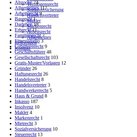
Abzocke
74
Vermögensrecht
Allgemeines
117
Sozialversicherung
Arbeitsrecht
9
Handelsvertreter
Baurecht
1
Makler
Darlehen
18
Markenrecht
Erbrecht
11
Arbeitsrecht
Familienrecht
7
Allgemeines
Fitnessstudio
3
Referenzen
Gebührenrecht
9
Kontakt
Geschäftsführer
48
Gesellschaftsrecht
103
Gratis-Muster/Vorlagen
12
Gründer
26
Haftungsrecht
26
Handelsrecht
8
Handelsvertreter
3
Handwerkerrecht
5
Haus & Grund
8
Inkasso
187
Insolvenz
10
Makler
4
Markenrecht
1
Mietrecht
3
Sozialversicherung
10
Steuerrecht
13