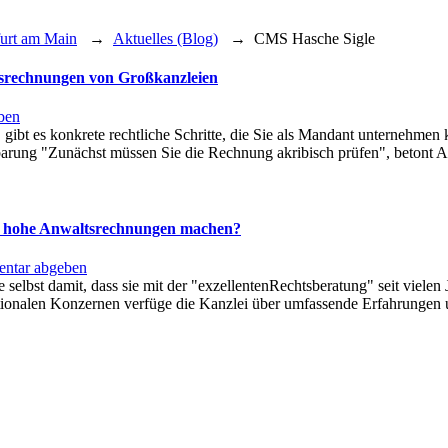
furt am Main
→
Aktuelles (Blog)
→
CMS Hasche Sigle
ltsrechnungen von Großkanzleien
ben
ibt es konkrete rechtliche Schritte, die Sie als Mandant unternehmen
rung "Zunächst müssen Sie die Rechnung akribisch prüfen", betont An
n hohe Anwaltsrechnungen machen?
ntar abgeben
selbst damit, dass sie mit der "exzellentenRechtsberatung" seit vielen
nationalen Konzernen verfüge die Kanzlei über umfassende Erfahrungen u