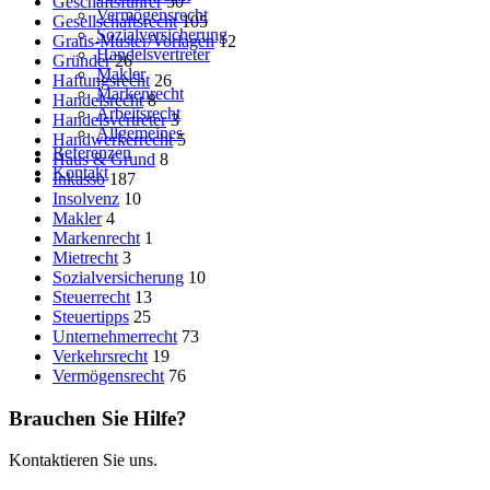
Geschäftsführer
50
Vermögensrecht
Gesellschaftsrecht
105
Sozialversicherung
Gratis-Muster/Vorlagen
12
Handelsvertreter
Gründer
26
Makler
Haftungsrecht
26
Markenrecht
Handelsrecht
8
Arbeitsrecht
Handelsvertreter
3
Allgemeines
Handwerkerrecht
5
Referenzen
Haus & Grund
8
Kontakt
Inkasso
187
Insolvenz
10
Makler
4
Markenrecht
1
Mietrecht
3
Sozialversicherung
10
Steuerrecht
13
Steuertipps
25
Unternehmerrecht
73
Verkehrsrecht
19
Vermögensrecht
76
Brauchen Sie Hilfe?
Kontaktieren Sie uns.