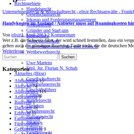
Rechtsgebiete
Handelsrecht
Unternehmensrecht & Wirtschaftsrecht - elixir Rechtsanwälte - Frank
Gesellschaftsrecht
Inkasso und Forderungsmanagement
Handykosten im Ausland / Anbieter muss auf Roamingkosten hi
Vertragsrecht
Gründer und Start-ups
Author
Posted
zu
Von
elixir
3. April 2013
2 Kommentare
Ideenschutz
on
Handykosten
Wer z.B. die Schweiz fährt, der wird schnell feststellen, dass ein v
Vermögensschutz
im
gelten auch die günstigen Roaming-Tarife nicht, die die deutschen 
Unternehmensnachfolge und Erbrecht
Ausland
Weiterlesen
Wettbewerbsrecht
Suchen
/
Team
nach:
Anbieter
Uwe Martens
muss
Dipl. Jur. Florian N. Schuh
Kategorien
auf
Aktuelles (Blog)
Roamingkosten
Gesellschaftsrecht
Abmahnung
15
hinweisen
Unternehmerrecht
Abzocke
74
Geschäftsführer
Allgemeines
119
Gründer
Arbeitsrecht
9
Handelsrecht
Baurecht
1
Darlehen
Darlehen
18
Gebührenrecht
Erbrecht
11
Haftungsrecht
Familienrecht
7
Inkasso
Fitnessstudio
3
Erbrecht
Gebührenrecht
9
Familienrecht