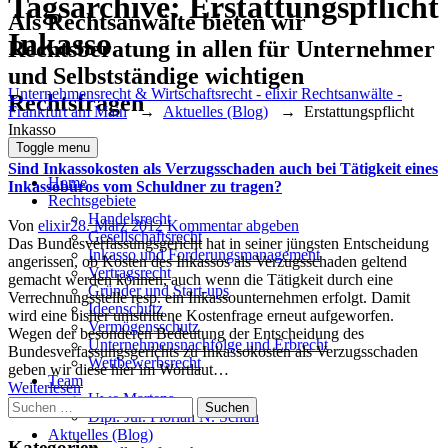
Tagsarchive:
Erstattungspflicht
Als Rechtsanwälte bieten wir
Inkasso
Rechtsberatung in allen für Unternehmer
und Selbstständige wichtigen
Unternehmensrecht & Wirtschaftsrecht - elixir Rechtsanwälte -
Rechtsfragen
Frankfurt am Main
→
Aktuelles (Blog)
→
Erstattungspflicht
Inkasso
Toggle menu
Sind Inkassokosten als Verzugsschaden auch bei Tätigkeit eines
Home
Inkassobüros vom Schuldner zu tragen?
Rechtsgebiete
Handelsrecht
Author
Posted
Von
elixir
28. März 2012
Kommentar abgeben
Gesellschaftsrecht
on
Das Bundesverfassungsgericht hat in seiner jüngsten Entscheidung
Inkasso und Forderungsmanagement
angerissen, ob Kosten des Inkassos als Verzugsschaden geltend
Vertragsrecht
gemacht werden können, auch wenn die Tätigkeit durch eine
Gründer und Start-ups
Verrechnungsstelle resp. ein Inkassounternehmen erfolgt. Damit
Ideenschutz
wird eine bisher umstrittene Kostenfrage erneut aufgeworfen.
Vermögensschutz
Wegen der besonderen Bedeutung der Entscheidung des
Unternehmensnachfolge und Erbrecht
Bundesverfassungsgerichts zu Inkassokosten als Verzugsschaden
Wettbewerbsrecht
geben wir diese hier im Wortlaut…
Team
Weiterlesen
Uwe Martens
Suchen
Dipl. Jur. Florian N. Schuh
nach:
Aktuelles (Blog)
Kategorien