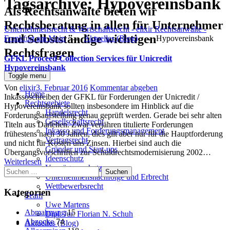
Tagsarchive:
Hypovereinsbank
Als Rechtsanwälte bieten wir
Rechtsberatung in allen für Unternehmer
Unternehmensrecht & Wirtschaftsrecht - elixir Rechtsanwälte -
und Selbstständige wichtigen
Frankfurt am Main
→
Aktuelles (Blog)
→
Hypovereinsbank
Rechtsfragen
GFKL Proceed Collection Services für Unicredit
Hypovereinsbank
Toggle menu
Author
Posted
Von
elixir
3. Februar 2016
Kommentar abgeben
Home
on
Inkassoschreiben der GFKL für Forderungen der Unicredit /
Rechtsgebiete
Hypovereinsbank sollten insbesondere im Hinblick auf die
Handelsrecht
Forderungsaufstellung genau geprüft werden. Gerade bei sehr alten
Gesellschaftsrecht
Titeln aus Darlehen. Zwar verjähren titulierte Forderungen
Inkasso und Forderungsmanagement
frühestens nach 30 Jahren, dies gilt aber nur für die Hauptforderung
Vertragsrecht
und nicht für Kosten uns Zinsen. Hierbei sind auch die
Gründer und Start-ups
Übergangsvorschriften zur Schuldrechtsmodernisierung 2002…
Ideenschutz
Weiterlesen
Vermögensschutz
Suchen
Unternehmensnachfolge und Erbrecht
nach:
Wettbewerbsrecht
Kategorien
Team
Uwe Martens
Abmahnung
15
Dipl. Jur. Florian N. Schuh
Abzocke
74
Aktuelles (Blog)