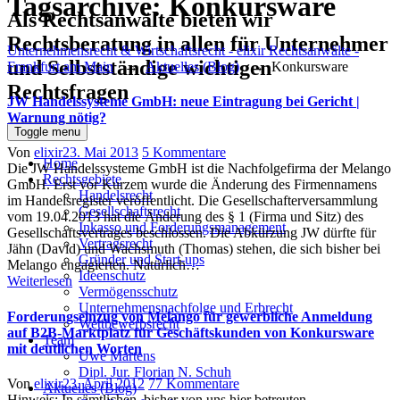
Tagsarchive:
Konkursware
Als Rechtsanwälte bieten wir
Rechtsberatung in allen für Unternehmer
Unternehmensrecht & Wirtschaftsrecht - elixir Rechtsanwälte -
und Selbstständige wichtigen
Frankfurt am Main
→
Aktuelles (Blog)
→
Konkursware
Rechtsfragen
JW Handelssysteme GmbH: neue Eintragung bei Gericht |
Warnung nötig?
Toggle menu
Author
Posted
zu
Von
elixir
23. Mai 2013
5 Kommentare
Home
on
JW
Die JW Handelssysteme GmbH ist die Nachfolgefirma der Melango
Rechtsgebiete
Handelssysteme
GmbH. Erst vor Kurzem wurde die Änderung des Firmennamens
Handelsrecht
GmbH:
im Handelsregister veröffentlicht. Die Gesellschafterversammlung
Gesellschaftsrecht
neue
vom 19.04.2013 hat die Änderung des § 1 (Firma und Sitz) des
Inkasso und Forderungsmanagement
Eintragung
Gesellschaftsvertrages beschlossen. Die Abkürzung JW dürfte für
Vertragsrecht
bei
Jähn (David) und Wachsmuth (Thomas) stehen, die sich bisher bei
Gründer und Start-ups
Gericht
Melango engagierten. Natürlich…
Ideenschutz
|
Weiterlesen
Vermögensschutz
Warnung
Unternehmensnachfolge und Erbrecht
nötig?
Forderungseinzug von Melango für gewerbliche Anmeldung
Wettbewerbsrecht
auf B2B-Marktplatz für Geschäftskunden von Konkursware
Team
mit deutlichen Worten
Uwe Martens
Dipl. Jur. Florian N. Schuh
Author
Posted
zu
Von
elixir
23. April 2012
77 Kommentare
Aktuelles (Blog)
on
Forderungseinzug
Hinweis: In sämtlichen, bisher von uns hier betreuten