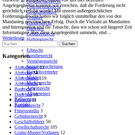
Gesellschaftsrecht
von
Angelegenheiten konnten wir erreichen, daß die Forderung nicht
Unternehmerrecht
Melango
gerichtlich verfolgt wurde! Mit unserer außergerichtlichen
Geschäftsführer
für
Forderungsabwehr hatten wir folglich unmittelbar den von den
Gründer
gewerbliche
Mandanten gewünschten Erfolg. Durch die Vielzahl an Mandanten
Handelsrecht
Anmeldung
und Interessenten und die Tatsache, dass wir schon seit längerer Zeit
Darlehen
auf
Informationen über diese Angelegenheit sammeln, sind…
Gebührenrecht
B2B-
Weiterlesen
Haftungsrecht
Suchen
Marktplatz
Inkasso
nach:
für
Erbrecht
Geschäftskunden
Kategorien
Familienrecht
von
Vermögensrecht
Konkursware
Sozialversicherung
Abmahnung
15
mit
Handelsvertreter
Abzocke
74
deutlichen
Makler
Allgemeines
119
Worten
Markenrecht
Arbeitsrecht
9
Arbeitsrecht
Baurecht
1
Allgemeines
Darlehen
18
Referenzen
Erbrecht
11
Kontakt
Familienrecht
7
Fitnessstudio
3
Gebührenrecht
9
Geschäftsführer
50
Gesellschaftsrecht
105
Gratis-Muster/Vorlagen
12