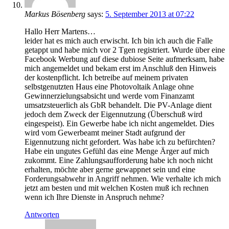
Markus Bösenberg
says:
5. September 2013 at 07:22
Hallo Herr Martens…
leider hat es mich auch erwischt. Ich bin ich auch die Falle
getappt und habe mich vor 2 Tgen registriert. Wurde über eine
Facebook Werbung auf diese dubiose Seite aufmerksam, habe
mich angemeldet und bekam erst im Anschluß den Hinweis
der kostenpflicht. Ich betreibe auf meinem privaten
selbstgenutzten Haus eine Photovoltaik Anlage ohne
Gewinnerzielungsabsicht und werde vom Finanzamt
umsatzsteuerlich als GbR behandelt. Die PV-Anlage dient
jedoch dem Zweck der Eigennutzung (Überschuß wird
eingespeist). Ein Gewerbe habe ich nicht angemeldet. Dies
wird vom Gewerbeamt meiner Stadt aufgrund der
Eigennutzung nicht gefordert. Was habe ich zu befürchten?
Habe ein ungutes Gefühl das eine Menge Ärger auf mich
zukommt. Eine Zahlungsaufforderung habe ich noch nicht
erhalten, möchte aber gerne gewappnet sein und eine
Forderungsabwehr in Angriff nehmen. Wie verhalte ich mich
jetzt am besten und mit welchen Kosten muß ich rechnen
wenn ich Ihre Dienste in Anspruch nehme?
Antworten