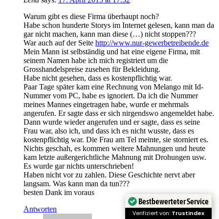
Warum gibt es diese Firma überhaupt noch?
Habe schon hunderte Storys im Internet gelesen, kann man da
gar nicht machen, kann man diese (…) nicht stoppen???
War auch auf der Seite
http://www.nur-gewerbetreibende.de
Mein Mann ist selbständig und hat eine eigene Firma, mit
seinem Namen habe ich mich registriert um die
Grosshandelspreise zusehen für Bekleidung.
Habe nicht gesehen, dass es kostenpflichtig war.
Paar Tage später kam eine Rechnung von Melango mit Id-
Nummer vom PC, habe es ignoriert. Da ich die Nummer
meines Mannes eingetragen habe, wurde er mehrmals
angerufen. Er sagte dass er sich nirgendswo angemeldet habe.
Dann wurde wieder angerufen und er sagte, dass es seine
Frau war, also ich, und dass ich es nicht wusste, dass es
kostenpflichtig war. Die Frau am Tel meinte, sie storniert es.
Nichts geschah, es kommen weitere Mahnungen und heute
kam letzte außergerichtliche Mahnung mit Drohungen usw.
Es wurde gar nichts unterschrieben!
Haben nicht vor zu zahlen. Diese Geschichte nervt aber
langsam. Was kann man da tun???
besten Dank im voraus
Bestbewerteter Service
Antworten
Verifiziert von:
Trustindex