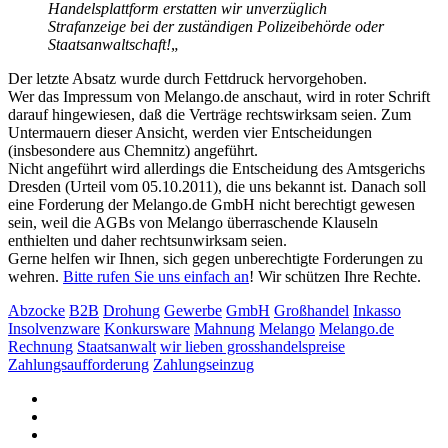
Handelsplattform erstatten wir unverzüglich
Strafanzeige bei der zuständigen Polizeibehörde oder
Staatsanwaltschaft!
„
Der letzte Absatz wurde durch Fettdruck hervorgehoben.
Wer das Impressum von Melango.de anschaut, wird in roter Schrift
darauf hingewiesen, daß die Verträge rechtswirksam seien. Zum
Untermauern dieser Ansicht, werden vier Entscheidungen
(insbesondere aus Chemnitz) angeführt.
Nicht angeführt wird allerdings die Entscheidung des Amtsgerichs
Dresden (Urteil vom 05.10.2011), die uns bekannt ist. Danach soll
eine Forderung der Melango.de GmbH nicht berechtigt gewesen
sein, weil die AGBs von Melango überraschende Klauseln
enthielten und daher rechtsunwirksam seien.
Gerne helfen wir Ihnen, sich gegen unberechtigte Forderungen zu
wehren.
Bitte rufen Sie uns einfach an
! Wir schützen Ihre Rechte.
Abzocke
B2B
Drohung
Gewerbe
GmbH
Großhandel
Inkasso
Insolvenzware
Konkursware
Mahnung
Melango
Melango.de
Rechnung
Staatsanwalt
wir lieben grosshandelspreise
Zahlungsaufforderung
Zahlungseinzug