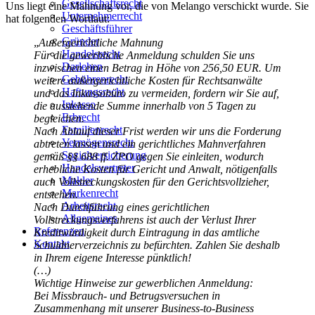
Gesellschaftsrecht
Uns liegt eine Mahnung vor, die von Melango verschickt wurde. Sie
Unternehmerrecht
hat folgenden Wortlaut:
Geschäftsführer
Gründer
„
Außergerichtliche Mahnung
Handelsrecht
Für die gewerbliche Anmeldung schulden Sie uns
Darlehen
inzwischen einen Betrag in Höhe von 256,50 EUR. Um
Gebührenrecht
weitere außergerichtliche Kosten für Rechtsanwälte
Haftungsrecht
und das Inkassobüro zu vermeiden, fordern wir Sie auf,
Inkasso
die ausstehende Summe innerhalb von 5 Tagen zu
Erbrecht
begleichen.
Familienrecht
Nach Ablauf dieser Frist werden wir uns die Forderung
Vermögensrecht
abtreten lassen und ein gerichtliches Mahnverfahren
Sozialversicherung
gemäß §§ 688 ff. ZPO gegen Sie einleiten, wodurch
Handelsvertreter
erhebliche Kosten für Gericht und Anwalt, nötigenfalls
Makler
auch Vollstreckungskosten für den Gerichtsvollzieher,
Markenrecht
entstehen.
Arbeitsrecht
Nach Durchführung eines gerichtlichen
Allgemeines
Vollstreckungsverfahrens ist auch der Verlust Ihrer
Referenzen
Kreditwürdigkeit durch Eintragung in das amtliche
Kontakt
Schuldnerverzeichnis zu befürchten. Zahlen Sie deshalb
in Ihrem eigene Interesse pünktlich!
(…)
Wichtige Hinweise zur gewerblichen Anmeldung:
Bei Missbrauch- und Betrugsversuchen in
Zusammenhang mit unserer Business-to-Business