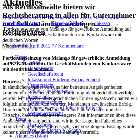
Aktuelles
Als Rechtsanwälte bieten wir
Rechtsberatung in allen für Unternehmer
Unternehmensrecht & Wirtschaftsrecht - elixir Rechtsanwälte -
und Selbstständige wichtigen
Frankfurt am Main
→
Aktuelles (Blog)
→
Inkasso
→
Forderungseinzug von Melango für gewerbliche Anmeldung auf
Rechtsfragen
B2B-Marktplatz für Geschäftskunden von Konkursware mit
deutlichen Worten
Author
Posted
zu
Von
elixir
23. April 2012
77 Kommentare
Toggle menu
on
Forderungseinzug
von
Home
Forderungseinzug von Melango für gewerbliche Anmeldung
Melango
Rechtsgebiete
auf B2B-Marktplatz für Geschäftskunden von Konkursware
für
Handelsrecht
mit deutlichen Worten
gewerbliche
Gesellschaftsrecht
Anmeldung
Inkasso und Forderungsmanagement
Hinweis:
auf
Vertragsrecht
In sämtlichen, bisher von uns hier betreuten Angelegenheiten
B2B-
Gründer und Start-ups
konnten wir erreichen, daß die Forderung nicht gerichtlich verfolgt
Marktplatz
Ideenschutz
wurde! Mit unserer außergerichtlichen Forderungsabwehr hatten wir
für
Vermögensschutz
folglich unmittelbar den von den Mandanten gewünschten Erfolg.
Geschäftskunden
Unternehmensnachfolge und Erbrecht
Durch die Vielzahl an Mandanten und Interessenten und die
von
Wettbewerbsrecht
Tatsache, dass wir schon seit längerer Zeit Informationen über diese
Konkursware
Team
Angelegenheit sammeln, sind wir in der Lage, im Falle eines
mit
Uwe Martens
möglichen Gerichtsverfahrens sehr viel vorzutragen. Bislang wurde
deutlichen
Dipl. Jur. Florian N. Schuh
keiner unserer Mandanten zur Zahlung verurteilt.
Worten
Aktuelles (Blog)