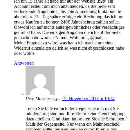
Ich bin 15 Jahre alt habe mir auf der Website ‚b2b‘ ein
Account erstellt um mich anzumelden, da die Seite sehr
verlockende Angebote hatte. Die Anmeldung funktionierte
aber nicht. Ein Tag später erfolgte ein Rechnung das ich um
etwas Kaufen zu können 240€ Jahresbeitrag zahlen sollte.
Obwohl ich auf nichts außergewöhnliches oder verdächtiges
gedrückt habe. Die einzigen Angaben die ich auf der Seite
gemacht habe waren : Name..,Wohnort.., @mail,..
Meine Frage dazu wäre, was kann ich mache um einen
Widerruf einzuleiten da ich so was nicht abgeschlossen habe
oder wollte.
Antworten
Uwe Martens
says:
15. November 2013 at 10:14
Teilen Sie bitte einfach der Gegenseite mit, daß Sie
minderjährig sind und Ihre Eltern keine Genehmigung
dazu erteilten. Und dann ignorieren Sie alle Schreiben /
Mails der Gegenseite. Nur wenn ein Mahnbescheid
kommen sollte, müssen Sie den sofort Ihren Eltern