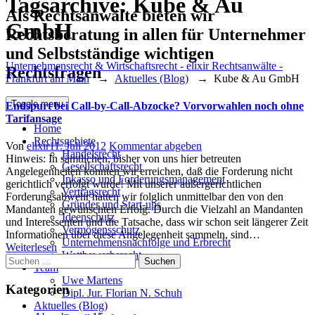
Tagsarchive:
Kube & Au
Als Rechtsanwälte bieten wir
GmbH
Rechtsberatung in allen für Unternehmer
und Selbstständige wichtigen
Unternehmensrecht & Wirtschaftsrecht - elixir Rechtsanwälte -
Rechtsfragen
Frankfurt am Main
→
Aktuelles (Blog)
→
Kube & Au GmbH
Toggle menu
Endspurt bei Call-by-Call-Abzocke? Vorvorwahlen noch ohne
Tarifansage
Home
Rechtsgebiete
Author
Posted
Von
elixir
11. Juli 2012
Kommentar abgeben
Handelsrecht
on
Hinweis: In sämtlichen, bisher von uns hier betreuten
Gesellschaftsrecht
Angelegenheiten konnten wir erreichen, daß die Forderung nicht
Inkasso und Forderungsmanagement
gerichtlich verfolgt wurde! Mit unserer außergerichtlichen
Vertragsrecht
Forderungsabwehr hatten wir folglich unmittelbar den von den
Gründer und Start-ups
Mandanten gewünschten Erfolg. Durch die Vielzahl an Mandanten
Ideenschutz
und Interessenten und die Tatsache, dass wir schon seit längerer Zeit
Vermögensschutz
Informationen über diese Angelegenheit sammeln, sind…
Unternehmensnachfolge und Erbrecht
Weiterlesen
Wettbewerbsrecht
Suchen
Team
nach:
Uwe Martens
Kategorien
Dipl. Jur. Florian N. Schuh
Aktuelles (Blog)