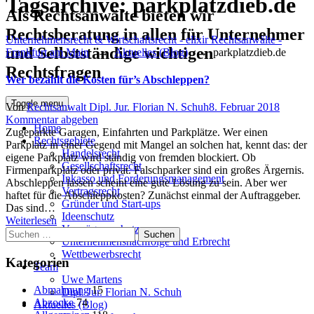
Tagsarchive:
parkplatzdieb.de
Als Rechtsanwälte bieten wir
Rechtsberatung in allen für Unternehmer
Unternehmensrecht & Wirtschaftsrecht - elixir Rechtsanwälte -
und Selbstständige wichtigen
Frankfurt am Main
→
Aktuelles (Blog)
→
parkplatzdieb.de
Rechtsfragen
Wer bezahlt die Kosten für’s Abschleppen?
Toggle menu
Author
Posted
Von
Rechtsanwalt Dipl. Jur. Florian N. Schuh
8. Februar 2018
on
Kommentar abgeben
Home
Zugeparkte Garagen, Einfahrten und Parkplätze. Wer einen
Rechtsgebiete
Parkplatz in einer Gegend mit Mangel an solchen hat, kennt das: der
Handelsrecht
eigene Parkplatz wird ständig von fremden blockiert. Ob
Gesellschaftsrecht
Firmenparkplatz oder privat. Falschparker sind ein großes Ärgernis.
Inkasso und Forderungsmanagement
Abschleppen lassen scheint eine gute Lösung zu sein. Aber wer
Vertragsrecht
haftet für die Abschleppkosten? Zunächst einmal der Auftraggeber.
Gründer und Start-ups
Das sind…
Ideenschutz
Weiterlesen
Vermögensschutz
Suchen
Unternehmensnachfolge und Erbrecht
nach:
Wettbewerbsrecht
Kategorien
Team
Uwe Martens
Abmahnung
15
Dipl. Jur. Florian N. Schuh
Abzocke
74
Aktuelles (Blog)